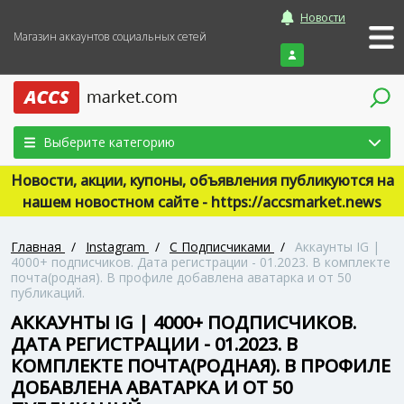
Новости
Магазин аккаунтов социальных сетей
Войти
Выберите категорию
Новости, акции, купоны, объявления публикуются на
нашем новостном сайте - https://accsmarket.news
Главная
/
Instagram
/
С Подписчиками
/
Аккаунты IG |
4000+ подписчиков. Дата регистрации - 01.2023. В комплекте
почта(родная). В профиле добавлена аватарка и от 50
публикаций.
АККАУНТЫ IG | 4000+ ПОДПИСЧИКОВ.
ДАТА РЕГИСТРАЦИИ - 01.2023. В
КОМПЛЕКТЕ ПОЧТА(РОДНАЯ). В ПРОФИЛЕ
ДОБАВЛЕНА АВАТАРКА И ОТ 50