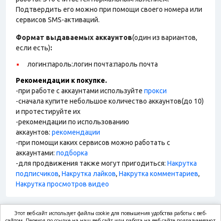
Подтвердить его можно при помощи своего номера или
сервисов SMS-активаций.
Формат выдаваемых аккаунтов
(один из вариантов,
если есть)
:
логин:пароль:логин почта:пароль почта
Рекомендации к покупке.
-при работе с аккаунтами используйте
прокси
-сначала купите небольшое количество аккаунтов(до 10)
и протестируйте их
-рекомендации по использованию
аккаунтов:
рекомендации
-при помощи каких сервисов можно работать с
аккаунтами:
подборка
-для продвижения также могут пригодиться:
Накрутка
подписчиков
,
Накрутка лайков
,
Накрутка комментариев
,
Накрутка просмотров видео
Этот веб-сайт использует файлы cookie для повышения удобства работы с веб-
сайтом. Переход по ссылке на наш веб-сайт или работа на веб-сайте подразумевают