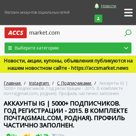
Новости
Магазин аккаунтов социальных сетей
Войти
Выберите категорию
Новости, акции, купоны, объявления публикуются на
нашем новостном сайте - https://accsmarket.news
Главная
/
Instagram
/
С Подписчиками
/
Аккаунты IG |
5000+ подписчиков. Год регистрации - 2015. В комплекте
почта(gmail.com, родная). Профиль частично заполнен.
АККАУНТЫ IG | 5000+ ПОДПИСЧИКОВ.
ГОД РЕГИСТРАЦИИ - 2015. В КОМПЛЕКТЕ
ПОЧТА(GMAIL.COM, РОДНАЯ). ПРОФИЛЬ
ЧАСТИЧНО ЗАПОЛНЕН.
48ч
5
1.7%
100+