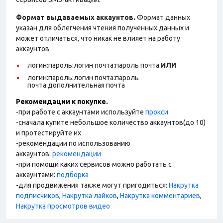
Формат выдаваемых аккаунтов.
Формат данных
указан для облегчения чтения полученных данных и
может отличаться, что никак не влияет на работу
аккаунтов
логин:пароль:логин почта:пароль почта
ИЛИ
логин:пароль:логин почта:пароль
почта:дополнительная почта
Рекомендации к покупке.
-при работе с аккаунтами используйте
прокси
-сначала купите небольшое количество аккаунтов(до 10)
и протестируйте их
-рекомендации по использованию
аккаунтов:
рекомендации
-при помощи каких сервисов можно работать с
аккаунтами:
подборка
-для продвижения также могут пригодиться:
Накрутка
подписчиков
,
Накрутка лайков
,
Накрутка комментариев
,
Накрутка просмотров видео