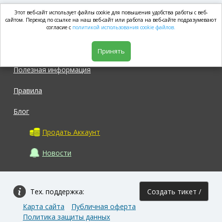
Этот веб-сайт использует файлы cookie для повышения удобства работы с веб-
market.com
сайтом. Переход по ссылке на наш веб-сайт или работа на веб-сайте подразумевают
согласие с
политикой использования cookie файлов.
Магазин
Принять
Полезная информация
Правила
Блог
Продать Аккаунт
Новости
Тех. поддержка:
Создать тикет /
Карта сайта
Публичная оферта
Задать вопрос
Политика защиты данных