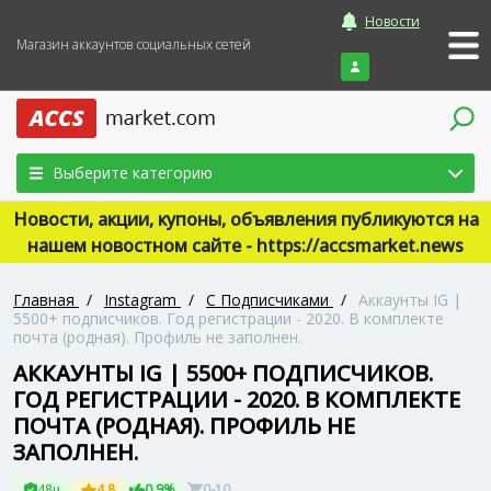
Новости
Магазин аккаунтов социальных сетей
Войти
Выберите категорию
Новости, акции, купоны, объявления публикуются на
нашем новостном сайте - https://accsmarket.news
Главная
/
Instagram
/
С Подписчиками
/
Аккаунты IG |
5500+ подписчиков. Год регистрации - 2020. В комплекте
почта (родная). Профиль не заполнен.
АККАУНТЫ IG | 5500+ ПОДПИСЧИКОВ.
ГОД РЕГИСТРАЦИИ - 2020. В КОМПЛЕКТЕ
ПОЧТА (РОДНАЯ). ПРОФИЛЬ НЕ
ЗАПОЛНЕН.
48ч
4.8
0.9%
0-10