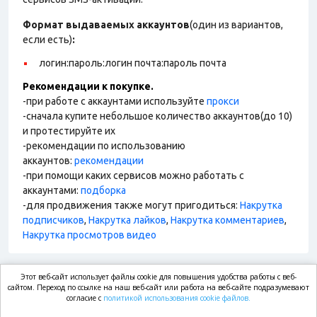
Формат выдаваемых аккаунтов
(один из вариантов,
если есть)
:
логин:пароль:логин почта:пароль почта
Рекомендации к покупке.
-при работе с аккаунтами используйте
прокси
-сначала купите небольшое количество аккаунтов(до 10)
и протестируйте их
-рекомендации по использованию
аккаунтов:
рекомендации
-при помощи каких сервисов можно работать с
аккаунтами:
подборка
-для продвижения также могут пригодиться:
Накрутка
подписчиков
,
Накрутка лайков
,
Накрутка комментариев
,
Накрутка просмотров видео
Этот веб-сайт использует файлы cookie для повышения удобства работы с веб-
market.com
сайтом. Переход по ссылке на наш веб-сайт или работа на веб-сайте подразумевают
согласие с
политикой использования cookie файлов.