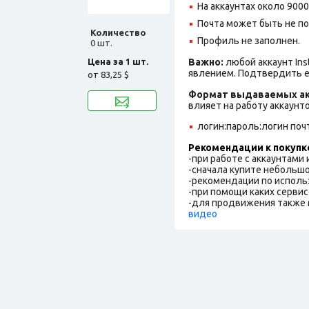
На аккаунтах около 900
Почта может быть не по
Количество
Профиль не заполнен
.
0 шт.
Цена за 1 шт.
Важно:
любой аккаунт In
явлением. Подтвердить е
от
83,25 $
Формат выдаваемых ак
влияет на работу аккаунт
логин:пароль:логин поч
Рекомендации к покупк
-при работе с аккаунтами
-сначала купите небольшо
-рекомендации по исполь
-при помощи каких сервис
-для продвижения также 
видео