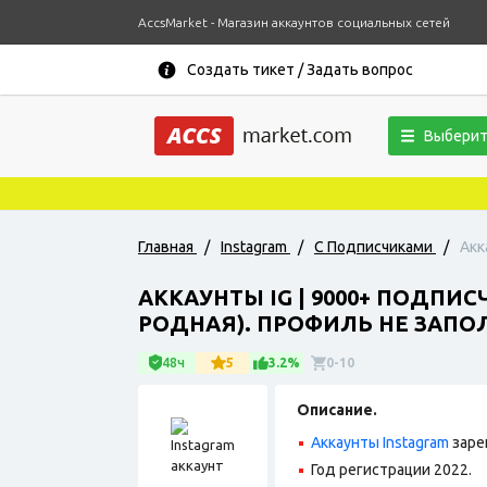
AccsMarket - Магазин аккаунтов социальных сетей
Создать тикет / Задать вопрос
Выберит
Главная
/
Instagram
/
С Подписчиками
/
Акк
АККАУНТЫ IG | 9000+ ПОДПИС
РОДНАЯ). ПРОФИЛЬ НЕ ЗАПО
48ч
5
3.2%
0-10
Описание.
Аккаунты Instagram
заре
Год регистрации 2022.