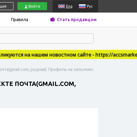
ация
Войти
Eng
Рус
Правила
Стать продавцом
ются на нашем новостном сайте - https://accsmarket.n
очта(gmail.com, родная). Профиль не заполнен.
ЕКТЕ ПОЧТА(GMAIL.COM,