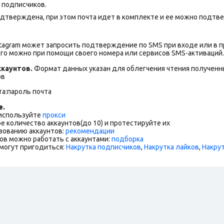
0 подписчиков.
дтверждена, при этом почта идет в комплекте и ее можно подтве
stagram может запросить подтверждение по SMS при входе или в 
го можно при помощи своего номера или сервисов SMS-активаций.
каунтов.
Формат данных указан для облегчения чтения полученны
ов
та:пароль почта
е.
 используйте
прокси
е количество аккаунтов(до 10) и протестируйте их
зованию аккаунтов:
рекомендации
ов можно работать с аккаунтами:
подборка
могут пригодиться:
Накрутка подписчиков
,
Накрутка лайков
,
Накру