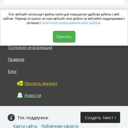
Этот веб-сайт использует файлы cookie для повышения удобства работы с веб-
market.com
сайтом. Переход по ссылке на наш веб-сайт или работа на веб-сайте подразумевают
согласие с
политикой использования cookie файлов.
Магазин
Принять
Полезная информация
Правила
Блог
Продать Аккаунт
Новости
Тех. поддержка:
Создать тикет /
Карта сайта
Публичная оферта