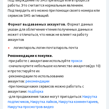
подтверждение по SMS при входе или в процессе
работы. Это считается нормальным явлением.
Подтвердить его можно при помощи своего номера или
сервисов SMS-активаций.
Формат выдаваемых аккаунтов.
Формат данных
указан для облегчения чтения полученных данных и
может отличаться, что никак не влияет на работу
аккаунтов
логин:пароль:логин почта:пароль почта
Рекомендации к покупке.
-при работе с аккаунтами используйте
прокси
-сначала купите небольшое количество аккаунтов(до 10)
и протестируйте их
-рекомендации по использованию
аккаунтов:
рекомендации
-при помощи каких сервисов можно работать с
аккаунтами:
подборка
-для продвижения также могут пригодиться:
Накрутка
подписчиков
,
Накрутка лайков
,
Накрутка комментариев
,
Накрутка просмотров видео