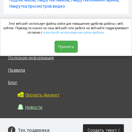
подписчиков
,
Накрутка лайков
,
Накрутка комментариев
,
Накрутка просмотров видео
Этот веб-сайт использует файлы cookie для повышения удобства работы с веб-
market.com
сайтом. Переход по ссылке на наш веб-сайт или работа на веб-сайте подразумевают
согласие с
политикой использования cookie файлов.
Магазин
Принять
Полезная информация
Правила
Блог
Продать Аккаунт
Новости
Тех. поддержка:
Создать тикет /