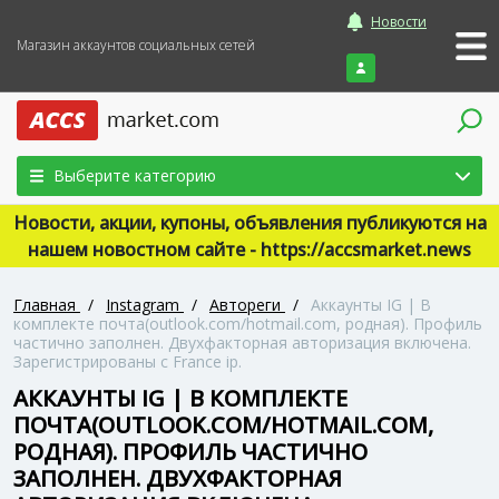
Новости
Магазин аккаунтов социальных сетей
Войти
Выберите категорию
Новости, акции, купоны, объявления публикуются на
нашем новостном сайте - https://accsmarket.news
Главная
/
Instagram
/
Автореги
/
Аккаунты IG | В
комплекте почта(outlook.com/hotmail.com, родная). Профиль
частично заполнен. Двухфакторная авторизация включена.
Зарегистрированы с France ip.
АККАУНТЫ IG | В КОМПЛЕКТЕ
ПОЧТА(OUTLOOK.COM/HOTMAIL.COM,
РОДНАЯ). ПРОФИЛЬ ЧАСТИЧНО
ЗАПОЛНЕН. ДВУХФАКТОРНАЯ