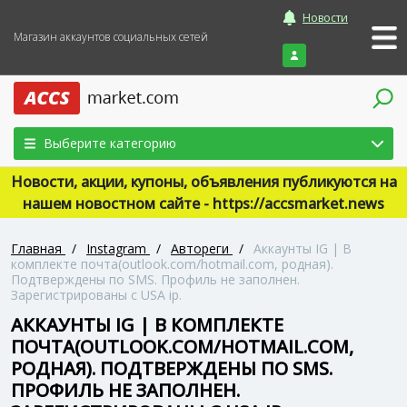
Новости
Магазин аккаунтов социальных сетей
Войти
Выберите категорию
Новости, акции, купоны, объявления публикуются на
нашем новостном сайте - https://accsmarket.news
Главная
/
Instagram
/
Автореги
/
Аккаунты IG | В
комплекте почта(outlook.com/hotmail.com, родная).
Подтверждены по SMS. Профиль не заполнен.
Зарегистрированы с USA ip.
АККАУНТЫ IG | В КОМПЛЕКТЕ
ПОЧТА(OUTLOOK.COM/HOTMAIL.COM,
РОДНАЯ). ПОДТВЕРЖДЕНЫ ПО SMS.
ПРОФИЛЬ НЕ ЗАПОЛНЕН.