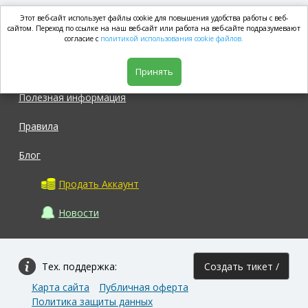
Этот веб-сайт использует файлы cookie для повышения удобства работы с веб-
market.com
сайтом. Переход по ссылке на наш веб-сайт или работа на веб-сайте подразумевают
согласие с
политикой использования cookie файлов.
Магазин
Принять
Полезная информация
Правила
Блог
Продать Аккаунт
Новости
Тех. поддержка:
Создать тикет /
Карта сайта
Публичная оферта
Задать вопрос
Политика защиты данных