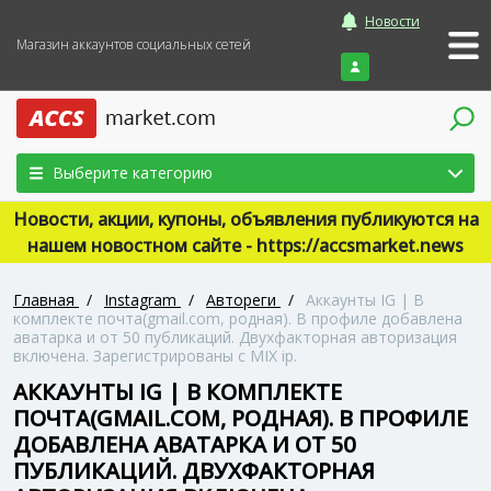
Новости
Магазин аккаунтов социальных сетей
Войти
Выберите категорию
Новости, акции, купоны, объявления публикуются на
нашем новостном сайте - https://accsmarket.news
Главная
/
Instagram
/
Автореги
/
Аккаунты IG | В
комплекте почта(gmail.com, родная). В профиле добавлена
аватарка и от 50 публикаций. Двухфакторная авторизация
включена. Зарегистрированы с MIX ip.
АККАУНТЫ IG | В КОМПЛЕКТЕ
ПОЧТА(GMAIL.COM, РОДНАЯ). В ПРОФИЛЕ
ДОБАВЛЕНА АВАТАРКА И ОТ 50
ПУБЛИКАЦИЙ. ДВУХФАКТОРНАЯ