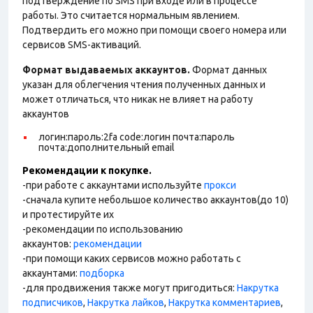
подтверждение по SMS при входе или в процессе
работы. Это считается нормальным явлением.
Подтвердить его можно при помощи своего номера или
сервисов SMS-активаций.
Формат выдаваемых аккаунтов.
Формат данных
указан для облегчения чтения полученных данных и
может отличаться, что никак не влияет на работу
аккаунтов
логин:пароль:2fa code:логин почта:пароль
почта:дополнительный email
Рекомендации к покупке.
-при работе с аккаунтами используйте
прокси
-сначала купите небольшое количество аккаунтов(до 10)
и протестируйте их
-рекомендации по использованию
аккаунтов:
рекомендации
-при помощи каких сервисов можно работать с
аккаунтами:
подборка
-для продвижения также могут пригодиться:
Накрутка
подписчиков
,
Накрутка лайков
,
Накрутка комментариев
,