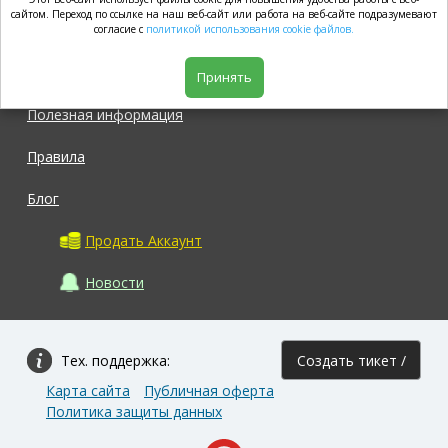
market.com
сайтом. Переход по ссылке на наш веб-сайт или работа на веб-сайте подразумевают
согласие с
политикой использования cookie файлов.
Магазин
Принять
Полезная информация
Правила
Блог
Продать Аккаунт
Новости
Тех. поддержка:
Создать тикет /
Карта сайта
Публичная оферта
Задать вопрос
Политика защиты данных