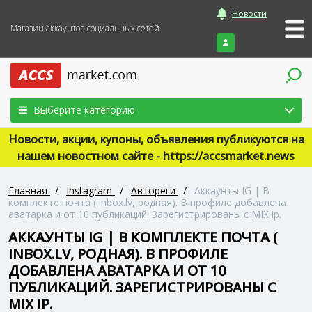
Новости
Магазин аккаунтов социальных сетей
Войти
Выберите категорию
Новости, акции, купоны, объявления публикуются на
нашем новостном сайте - https://accsmarket.news
Главная
/
Instagram
/
Автореги
/
Аккаунты IG | В
комплекте почта ( inbox.lv, родная). В профиле добавлена
аватарка и от 10 публикаций. Зарегистрированы с MIX ip.
АККАУНТЫ IG | В КОМПЛЕКТЕ ПОЧТА (
INBOX.LV, РОДНАЯ). В ПРОФИЛЕ
ДОБАВЛЕНА АВАТАРКА И ОТ 10
ПУБЛИКАЦИЙ. ЗАРЕГИСТРИРОВАНЫ С
MIX IP.