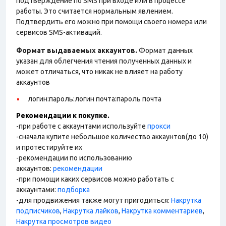
подтверждение по SMS при входе или в процессе
работы. Это считается нормальным явлением.
Подтвердить его можно при помощи своего номера или
сервисов SMS-активаций.
Формат выдаваемых аккаунтов.
Формат данных
указан для облегчения чтения полученных данных и
может отличаться, что никак не влияет на работу
аккаунтов
логин:пароль:логин почта:пароль почта
Рекомендации к покупке.
-при работе с аккаунтами используйте
прокси
-сначала купите небольшое количество аккаунтов(до 10)
и протестируйте их
-рекомендации по использованию
аккаунтов:
рекомендации
-при помощи каких сервисов можно работать с
аккаунтами:
подборка
-для продвижения также могут пригодиться:
Накрутка
подписчиков
,
Накрутка лайков
,
Накрутка комментариев
,
Накрутка просмотров видео