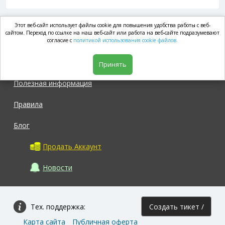
Этот веб-сайт использует файлы cookie для повышения удобства работы с веб-
market.com
сайтом. Переход по ссылке на наш веб-сайт или работа на веб-сайте подразумевают
согласие с
политикой использования cookie файлов.
Магазин
Принять
Полезная информация
Правила
Блог
Продать Аккаунт
Новости
Тех. поддержка:
Создать тикет /
Карта сайта
Публичная оферта