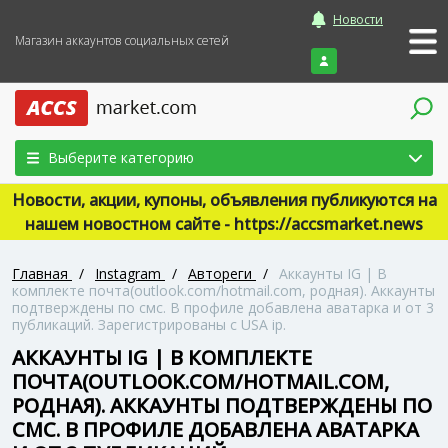
Новости
Магазин аккаунтов социальных сетей
Войти
Выберите категорию
Новости, акции, купоны, объявления публикуются на
нашем новостном сайте - https://accsmarket.news
Главная
/
Instagram
/
Автореги
/
Аккаунты IG | В
комплекте почта(outlook.com/hotmail.com, родная). Аккаунты
подтверждены по смс. В профиле добавлена аватарка и от 3
публикаций. Зарегистрированы с USA ip.
АККАУНТЫ IG | В КОМПЛЕКТЕ
ПОЧТА(OUTLOOK.COM/HOTMAIL.COM,
РОДНАЯ). АККАУНТЫ ПОДТВЕРЖДЕНЫ ПО
СМС. В ПРОФИЛЕ ДОБАВЛЕНА АВАТАРКА