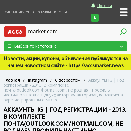
Новости
Магазин аккаунтов социальных сетей
Войти
Выберите категорию
Новости, акции, купоны, объявления публикуются на
нашем новостном сайте - https://accsmarket.news
Главная
/
Instagram
/
С возрастом
/
Аккаунты IG | Год
регистрации - 2013. В комплекте
почта(outlook.com/hotmail.com, не родная). Профиль
частично заполнен. Двухфакторная авторизация включена.
Зарегистрированы с MIX ip.
АККАУНТЫ IG | ГОД РЕГИСТРАЦИИ - 2013.
В КОМПЛЕКТЕ
ПОЧТА(OUTLOOK.COM/HOTMAIL.COM, НЕ
РОДНАЯ). ПРОФИЛЬ ЧАСТИЧНО