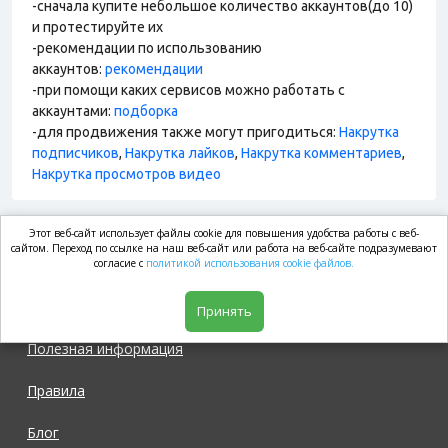
-сначала купите небольшое количество аккаунтов(до 10)
и протестируйте их
-рекомендации по использованию
аккаунтов:
рекомендации
-при помощи каких сервисов можно работать с
аккаунтами:
подборка
-для продвижения также могут пригодиться:
Накрутка
подписчиков
,
Накрутка лайков
,
Накрутка комментариев
,
Накрутка просмотров видео
Этот веб-сайт использует файлы cookie для повышения удобства работы с веб-
market.com
сайтом. Переход по ссылке на наш веб-сайт или работа на веб-сайте подразумевают
согласие с
политикой использования cookie файлов.
Магазин
Принять
Полезная информация
Правила
Блог