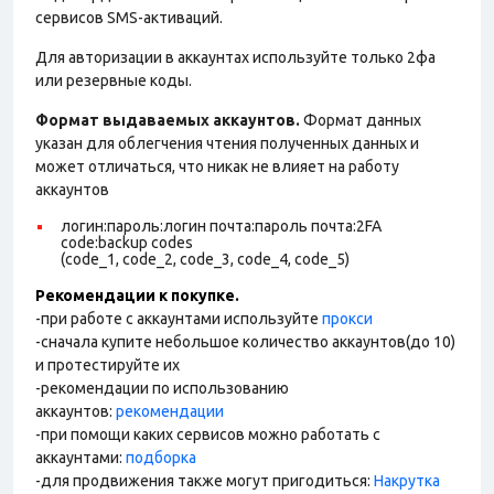
сервисов SMS-активаций.
Для авторизации в аккаунтах используйте только 2фа
или резервные коды.
Формат выдаваемых аккаунтов.
Формат данных
указан для облегчения чтения полученных данных и
может отличаться, что никак не влияет на работу
аккаунтов
логин:пароль:логин почта:пароль почта:2FA
code:backup codes
(code_1, code_2, code_3, code_4, code_5)
Рекомендации к покупке.
-при работе с аккаунтами используйте
прокси
-сначала купите небольшое количество аккаунтов(до 10)
и протестируйте их
-рекомендации по использованию
аккаунтов:
рекомендации
-при помощи каких сервисов можно работать с
аккаунтами:
подборка
-для продвижения также могут пригодиться:
Накрутка