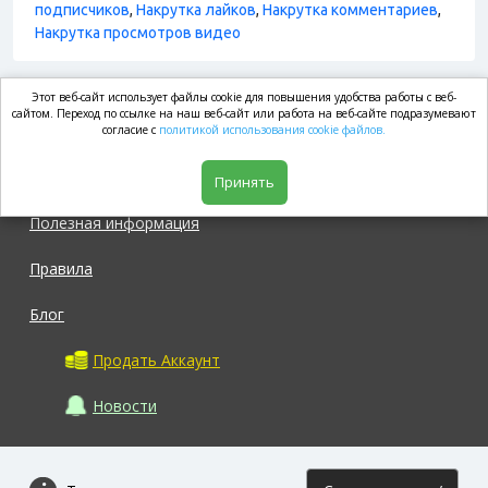
подписчиков
,
Накрутка лайков
,
Накрутка комментариев
,
Накрутка просмотров видео
Этот веб-сайт использует файлы cookie для повышения удобства работы с веб-
market.com
сайтом. Переход по ссылке на наш веб-сайт или работа на веб-сайте подразумевают
согласие с
политикой использования cookie файлов.
Магазин
Принять
Полезная информация
Правила
Блог
Продать Аккаунт
Новости