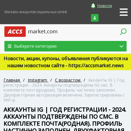
Новости
Магазин аккаунтов социальных сетей
Войти
Выберите категорию
Новости, акции, купоны, объявления публикуются на
нашем новостном сайте - https://accsmarket.news
Главная
/
Instagram
/
С возрастом
/
Аккаунты IG | Год
регистрации - 2024. Аккаунты подтверждены по смс. В
комплекте почта(родная). Профиль частично заполнен.
Двухфакторная авторизация включена. Зарегистрированы с
MIX ip.
АККАУНТЫ IG | ГОД РЕГИСТРАЦИИ - 2024.
АККАУНТЫ ПОДТВЕРЖДЕНЫ ПО СМС. В
КОМПЛЕКТЕ ПОЧТА(РОДНАЯ). ПРОФИЛЬ
ЧАСТИЧНО ЗАПОЛНЕН. ДВУХФАКТОРНАЯ