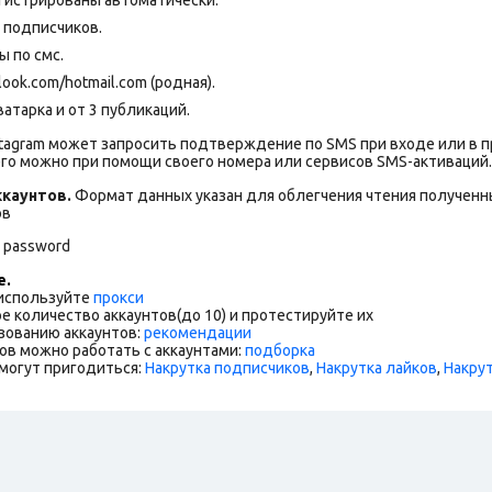
+ подписчиков.
 по смс.
ok.com/hotmail.com (родная).
атарка и от 3 публикаций.
stagram может запросить подтверждение по SMS при входе или в 
го можно при помощи своего номера или сервисов SMS-активаций.
каунтов.
Формат данных указан для облегчения чтения полученны
ов
l password
е.
 используйте
прокси
е количество аккаунтов(до 10) и протестируйте их
зованию аккаунтов:
рекомендации
ов можно работать с аккаунтами:
подборка
могут пригодиться:
Накрутка подписчиков
,
Накрутка лайков
,
Накру