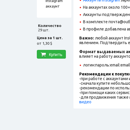
На аккаунтах около 100
Аккаунты подтверждены
В комплекте почта@outlo
Количество
В профиле добавлена ав
29 шт.
Цена за 1 шт.
Важно:
любой аккаунт In
явлением. Подтвердить е
от
1,30 $
Формат выдаваемых ак
Купить
влияет на работу аккаунт
логин:пароль:email:emai
Рекомендации к покупк
-при работе с аккаунтами
-сначала купите небольшо
-рекомендации по исполь
-при помощи каких сервис
-для продвижения также 
видео