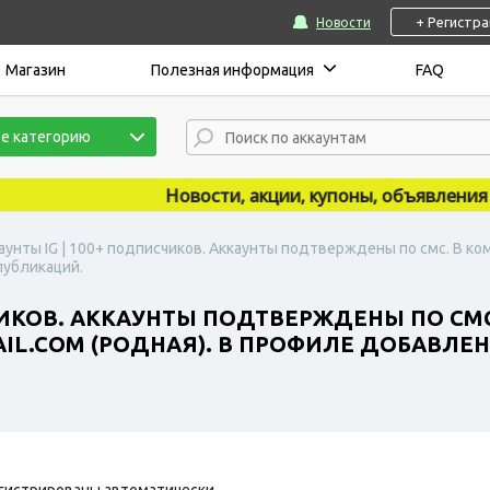
+ Регистр
Новости
Магазин
Полезная информация
FAQ
е категорию
Новости, акции, купоны, объявления пуб
аунты IG | 100+ подписчиков. Аккаунты подтверждены по смс. В ко
публикаций.
ЧИКОВ. АККАУНТЫ ПОДТВЕРЖДЕНЫ ПО СМ
L.COM (РОДНАЯ). В ПРОФИЛЕ ДОБАВЛЕНА
гистрированы автоматически.