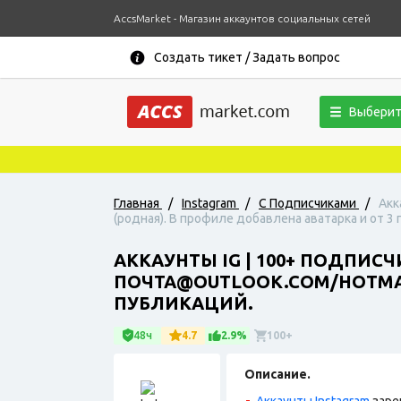
AccsMarket - Магазин аккаунтов социальных сетей
Создать тикет / Задать вопрос
Выберит
Главная
/
Instagram
/
С Подписчиками
/
Акк
(родная). В профиле добавлена аватарка и от 3 
АККАУНТЫ IG | 100+ ПОДПИС
ПОЧТА@OUTLOOK.COM/HOTMAI
ПУБЛИКАЦИЙ.
48ч
4.7
2.9%
100+
Описание.
Аккаунты Instagram
заре