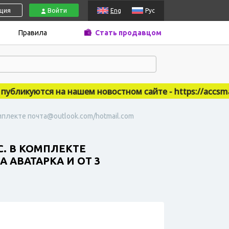
ация
Войти
Eng
Рус
Правила
Стать продавцом
ликуются на нашем новостном сайте - https://accsmarke
мплекте почта@outlook.com/hotmail.com
С. В КОМПЛЕКТЕ
 АВАТАРКА И ОТ 3