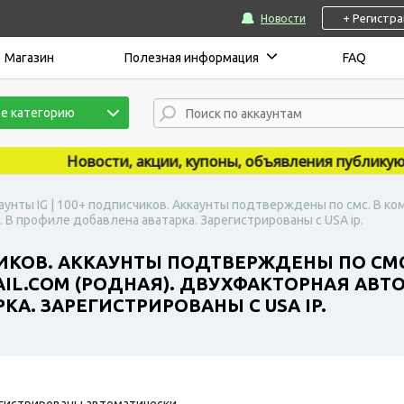
+ Регистр
Новости
Магазин
Полезная информация
FAQ
е категорию
Новости, акции, купоны, объявления публикуются 
аунты IG | 100+ подписчиков. Аккаунты подтверждены по смс. В ко
 В профиле добавлена аватарка. Зарегистрированы с USA ip.
ЧИКОВ. АККАУНТЫ ПОДТВЕРЖДЕНЫ ПО СМ
L.COM (РОДНАЯ). ДВУХФАКТОРНАЯ АВТ
А. ЗАРЕГИСТРИРОВАНЫ С USA IP.
гистрированы автоматически.