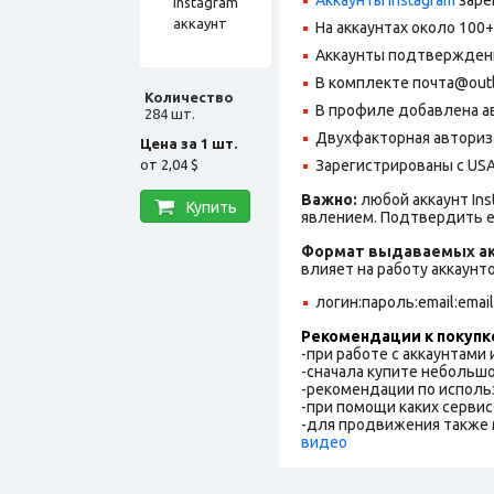
На аккаунтах около 100
Аккаунты подтверждены
В комплекте почта@outlo
Количество
В профиле добавлена ав
284 шт.
Двухфакторная авториз
Цена за 1 шт.
от
2,04 $
Зарегистрированы с USA 
Важно:
любой аккаунт In
Купить
явлением. Подтвердить е
Формат выдаваемых ак
влияет на работу аккаунт
логин:пароль:email:emai
Рекомендации к покупк
-при работе с аккаунтами
-сначала купите небольшо
-рекомендации по исполь
-при помощи каких сервис
-для продвижения также 
видео