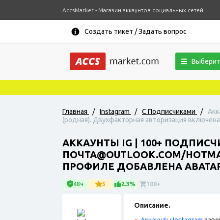
AccsMarket - Магазин аккаунтов социальных сетей
Создать тикет / Задать вопрос
Выберит
Главная
/
Instagram
/
С Подписчиками
/
Акк
(родная). Двухфакторная авторизация включена.
АККАУНТЫ IG | 100+ ПОДПИС
ПОЧТА@OUTLOOK.COM/HOTMAI
ПРОФИЛЕ ДОБАВЛЕНА АВАТАРК
48ч
5
2.3%
100+
Описание.
Аккаунты Instagram
заре