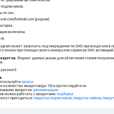
+ подписчиков.
 по смс.
ok.com/hotmail.com (родная).
атарка .
ация включена.
ip.
stagram может запросить подтверждение по SMS при входе или в 
го можно при помощи своего номера или сервисов SMS-активаций.
каунтов.
Формат данных указан для облегчения чтения полученны
ов
l password
е.
 используйте
прокси
е количество аккаунтов(до 10) и протестируйте их
зованию аккаунтов:
рекомендации
ов можно работать с аккаунтами:
подборка
могут пригодиться:
Накрутка подписчиков
,
Накрутка лайков
,
Накру