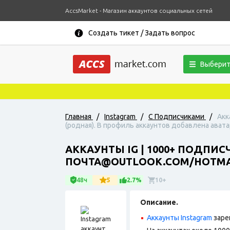
AccsMarket - Магазин аккаунтов социальных сетей
Создать тикет / Задать вопрос
Выберит
Главная
/
Instagram
/
С Подписчиками
/
Акк
(родная). В профиль аккаунтов добавлена авата
АККАУНТЫ IG | 1000+ ПОДПИ
ПОЧТА@OUTLOOK.COM/HOTMAI
48ч
5
2.7%
10+
Описание.
Аккаунты Instagram
заре