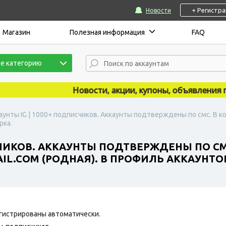
+ Регистр
Новости
Магазин
Полезная информация
FAQ
е категорию
Новости, акции, купоны, объявления публ
аунты IG | 1000+ подписчиков. Аккаунты подтверждены по смс. В к
рка.
СЧИКОВ. АККАУНТЫ ПОДТВЕРЖДЕНЫ ПО СМ
L.COM (РОДНАЯ). В ПРОФИЛЬ АККАУНТО
гистрированы автоматически.