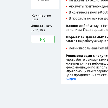
На аккаунтах около 100
Аккаунты подтверждены
В комплекте почта@outlo
Количество
В профиль аккаунтов до
0 шт.
Цена за 1 шт.
Важно:
любой аккаунт In
явлением. Подтвердить е
от
11,10 $
Формат выдаваемых ак
влияет на работу аккаунт
логин:пароль:email:emai
Рекомендации к покупк
-при работе с аккаунтами
-сначала купите небольшо
-рекомендации по исполь
-при помощи каких сервис
-для продвижения также 
видео