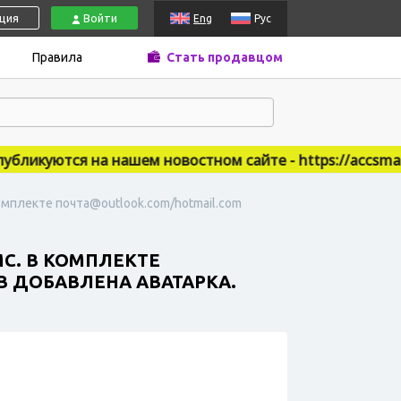
ация
Войти
Eng
Рус
Правила
Стать продавцом
икуются на нашем новостном сайте - https://accsmarke
омплекте почта@outlook.com/hotmail.com
С. В КОМПЛЕКТЕ
В ДОБАВЛЕНА АВАТАРКА.