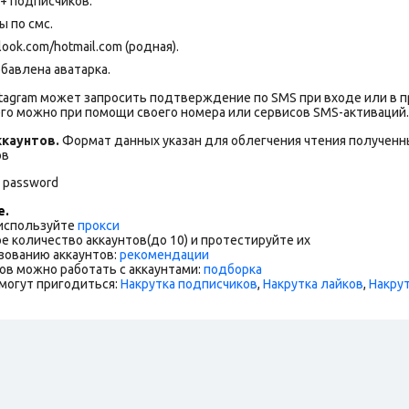
0+ подписчиков.
 по смс.
ok.com/hotmail.com (родная).
бавлена аватарка.
stagram может запросить подтверждение по SMS при входе или в 
го можно при помощи своего номера или сервисов SMS-активаций.
каунтов.
Формат данных указан для облегчения чтения полученны
ов
l password
е.
 используйте
прокси
е количество аккаунтов(до 10) и протестируйте их
зованию аккаунтов:
рекомендации
ов можно работать с аккаунтами:
подборка
могут пригодиться:
Накрутка подписчиков
,
Накрутка лайков
,
Накру