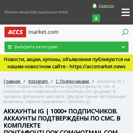
Новости
Магазин аккаунтов социальных сетей
Войти
Выберите категорию
Новости, акции, купоны, объявления публикуются на
нашем новостном сайте - https://accsmarket.news
Главная
/
Instagram
/
С Подписчиками
/
Аккаунты IG |
1000+ подписчиков. Аккаунты подтверждены по смс. В
комплекте почта@outlook.com/hotmail.com (родная). В
профиле добавлена аватарка. Двухфакторная авторизация
включена. Зарегистрированы с Germany ip.
АККАУНТЫ IG | 1000+ ПОДПИСЧИКОВ.
АККАУНТЫ ПОДТВЕРЖДЕНЫ ПО СМС. В
КОМПЛЕКТЕ
ПОЧТА@OUTLOOK.COM/HOTMAIL.COM