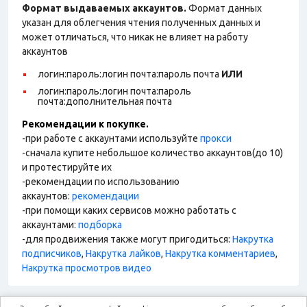
Формат выдаваемых аккаунтов.
Формат данных
указан для облегчения чтения полученных данных и
может отличаться, что никак не влияет на работу
аккаунтов
логин:пароль:логин почта:пароль почта
ИЛИ
логин:пароль:логин почта:пароль
почта:дополнительная почта
Рекомендации к покупке.
-при работе с аккаунтами используйте
прокси
-сначала купите небольшое количество аккаунтов(до 10)
и протестируйте их
-рекомендации по использованию
аккаунтов:
рекомендации
-при помощи каких сервисов можно работать с
аккаунтами:
подборка
-для продвижения также могут пригодиться:
Накрутка
подписчиков
,
Накрутка лайков
,
Накрутка комментариев
,
Накрутка просмотров видео