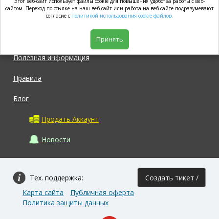
Этот веб-сайт использует файлы cookie для повышения удобства работы с веб-
market.com
сайтом. Переход по ссылке на наш веб-сайт или работа на веб-сайте подразумевают
согласие с
политикой использования cookie файлов.
Магазин
Принять
Полезная информация
Правила
Блог
Продать Аккаунт
Новости
Тех. поддержка:
Создать тикет /
Карта сайта
Публичная оферта
Задать вопрос
Политика защиты данных