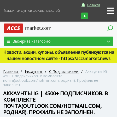
Новости
Магазин аккаунтов социальных сетей
Войти
Выберите категорию
Новости, акции, купоны, объявления публикуются на
нашем новостном сайте - https://accsmarket.news
Главная
/
Instagram
/
С Подписчиками
/
Аккаунты IG |
4500+ подписчиков. В комплекте
почта(outlook.com/hotmail.com, родная). Профиль не
заполнен.
АККАУНТЫ IG | 4500+ ПОДПИСЧИКОВ. В
КОМПЛЕКТЕ
ПОЧТА(OUTLOOK.COM/HOTMAIL.COM,
РОДНАЯ). ПРОФИЛЬ НЕ ЗАПОЛНЕН.