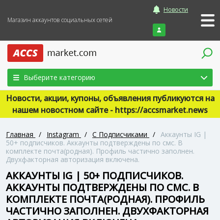
Новости
Магазин аккаунтов социальных сетей
Войти
Выберите категорию
Новости, акции, купоны, объявления публикуются на
нашем новостном сайте - https://accsmarket.news
Главная
/
Instagram
/
С Подписчиками
/
Аккаунты IG |
50+ подписчиков. Аккаунты подтверждены по смс. В
комплекте почта(родная). Профиль частично заполнен.
Двухфакторная авторизация включена.
АККАУНТЫ IG | 50+ ПОДПИСЧИКОВ.
АККАУНТЫ ПОДТВЕРЖДЕНЫ ПО СМС. В
КОМПЛЕКТЕ ПОЧТА(РОДНАЯ). ПРОФИЛЬ
ЧАСТИЧНО ЗАПОЛНЕН. ДВУХФАКТОРНАЯ