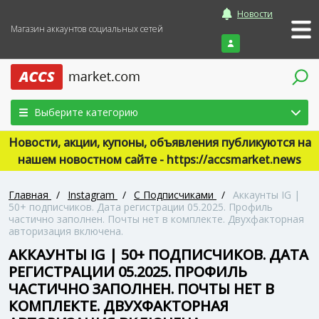
Новости
Магазин аккаунтов социальных сетей
Войти
Выберите категорию
Новости, акции, купоны, объявления публикуются на
нашем новостном сайте - https://accsmarket.news
Главная
/
Instagram
/
С Подписчиками
/
Аккаунты IG |
50+ подписчиков. Дата регистрации 05.2025. Профиль
частично заполнен. Почты нет в комплекте. Двухфакторная
авторизация включена.
АККАУНТЫ IG | 50+ ПОДПИСЧИКОВ. ДАТА
РЕГИСТРАЦИИ 05.2025. ПРОФИЛЬ
ЧАСТИЧНО ЗАПОЛНЕН. ПОЧТЫ НЕТ В
КОМПЛЕКТЕ. ДВУХФАКТОРНАЯ