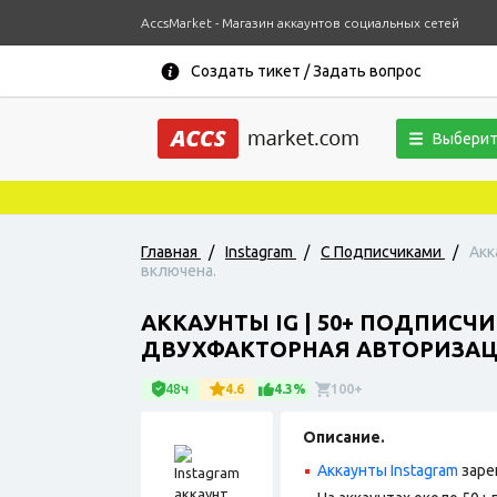
AccsMarket - Магазин аккаунтов социальных сетей
Создать тикет / Задать вопрос
Выберит
Главная
/
Instagram
/
С Подписчиками
/
Акк
включена.
АККАУНТЫ IG | 50+ ПОДПИСЧ
ДВУХФАКТОРНАЯ АВТОРИЗАЦ
48ч
4.6
4.3%
100+
Описание.
Аккаунты Instagram
заре