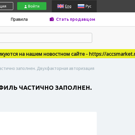
ация
Войти
Eng
Рус
Правила
Стать продавцом
ся на нашем новостном сайте - https://accsmarket.new
 частично заполнен. Двухфакторная авторизация
РОФИЛЬ ЧАСТИЧНО ЗАПОЛНЕН.