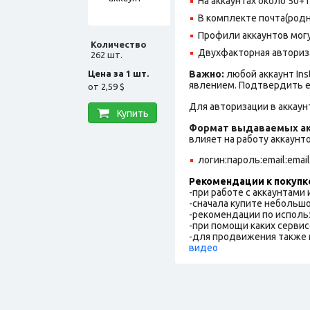
На аккаунтах около 50+
В комплекте почта(родн
Профили аккаунтов могу
Количество
Двухфакторная авториз
262 шт.
Цена за 1 шт.
Важно:
любой аккаунт In
явлением. Подтвердить е
от
2,59 $
Для авторизации в аккаун
Купить
Формат выдаваемых ак
влияет на работу аккаунт
логин:пароль:email:emai
Рекомендации к покупк
-при работе с аккаунтами
-сначала купите небольшо
-рекомендации по исполь
-при помощи каких сервис
-для продвижения также 
видео