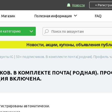
+ Регистр
Новости
Магазин
Полезная информация
FAQ
е категорию
Новости, акции, купоны, объявления публикуют
аунты IG | 50+ подписчиков. В комплекте почта( родная). Профиль
ИКОВ. В КОМПЛЕКТЕ ПОЧТА( РОДНАЯ). П
ИЯ ВКЛЮЧЕНА.
гистрированы автоматически.