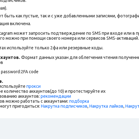
 подписчиков.
ая).
т быть как пустые, так и с уже добавленными записями, фотограф
ация включена.
stagram может запросить подтверждение по SMS при входе или в 
го можно при помощи своего номера или сервисов SMS-активаций.
тах используйте только 2фа или резервные коды.
каунтов.
Формат данных указан для облегчения чтения полученны
ов
l password:2FA code
е.
 используйте
прокси
е количество аккаунтов(до 10) и протестируйте их
зованию аккаунтов:
рекомендации
ов можно работать с аккаунтами:
подборка
могут пригодиться:
Накрутка подписчиков
,
Накрутка лайков
,
Накру