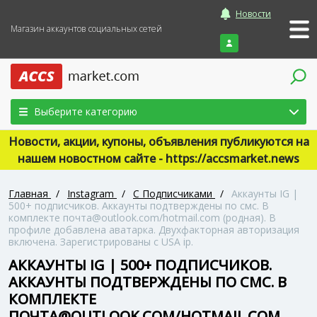
Новости
Магазин аккаунтов социальных сетей
Войти
Выберите категорию
Новости, акции, купоны, объявления публикуются на
нашем новостном сайте - https://accsmarket.news
Главная
/
Instagram
/
С Подписчиками
/
Аккаунты IG |
500+ подписчиков. Аккаунты подтверждены по смс. В
комплекте почта@outlook.com/hotmail.com (родная). В
профиле добавлена аватарка. Двухфакторная авторизация
включена. Зарегистрированы с USA ip.
АККАУНТЫ IG | 500+ ПОДПИСЧИКОВ.
АККАУНТЫ ПОДТВЕРЖДЕНЫ ПО СМС. В
КОМПЛЕКТЕ
ПОЧТА@OUTLOOK.COM/HOTMAIL.COM