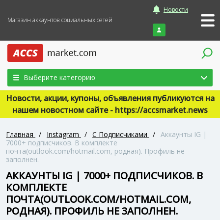
Новости
Магазин аккаунтов социальных сетей
Войти
Выберите категорию
Новости, акции, купоны, объявления публикуются на
нашем новостном сайте - https://accsmarket.news
Главная
/
Instagram
/
С Подписчиками
/
Аккаунты IG |
7000+ подписчиков. В комплекте
почта(outlook.com/hotmail.com, родная). Профиль не
заполнен.
АККАУНТЫ IG | 7000+ ПОДПИСЧИКОВ. В
КОМПЛЕКТЕ
ПОЧТА(OUTLOOK.COM/HOTMAIL.COM,
РОДНАЯ). ПРОФИЛЬ НЕ ЗАПОЛНЕН.