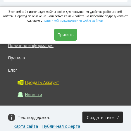
Этот веб-сайт использует файлы cookie для повышения удобства работы с веб-
market.com
сайтом. Переход по ссылке на наш веб-сайт или работа на веб-сайте подразумевают
согласие с
политикой использования cookie файлов.
Магазин
Принять
Полезная информация
Правила
Блог
Продать Аккаунт
Новости
Тех. поддержка:
Создать тикет /
Карта сайта
Публичная оферта
Задать вопрос