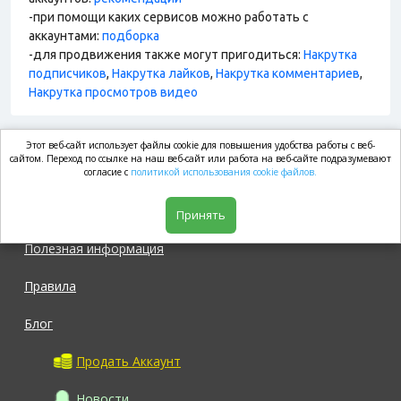
-при помощи каких сервисов можно работать с
аккаунтами:
подборка
-для продвижения также могут пригодиться:
Накрутка
подписчиков
,
Накрутка лайков
,
Накрутка комментариев
,
Накрутка просмотров видео
Этот веб-сайт использует файлы cookie для повышения удобства работы с веб-
market.com
сайтом. Переход по ссылке на наш веб-сайт или работа на веб-сайте подразумевают
согласие с
политикой использования cookie файлов.
Магазин
Принять
Полезная информация
Правила
Блог
Продать Аккаунт
Новости