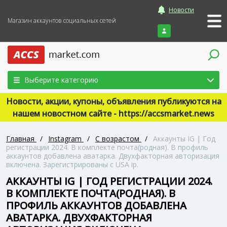
Новости
Магазин аккаунтов социальных сетей
Войти
Выберите категорию
Новости, акции, купоны, объявления публикуются на
нашем новостном сайте - https://accsmarket.news
Главная
/
Instagram
/
С возрастом
/
Аккаунты IG | Год
регистрации 2024. В комплекте почта(родная). В профиль
аккаунтов добавлена аватарка. Двухфакторная авторизация
включена. Зарегистрированы с USA ip.
АККАУНТЫ IG | ГОД РЕГИСТРАЦИИ 2024.
В КОМПЛЕКТЕ ПОЧТА(РОДНАЯ). В
ПРОФИЛЬ АККАУНТОВ ДОБАВЛЕНА
АВАТАРКА. ДВУХФАКТОРНАЯ