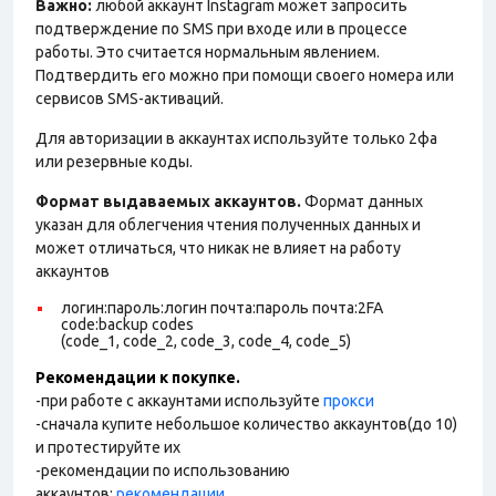
Важно:
любой аккаунт Instagram может запросить
подтверждение по SMS при входе или в процессе
работы. Это считается нормальным явлением.
Подтвердить его можно при помощи своего номера или
сервисов SMS-активаций.
Для авторизации в аккаунтах используйте только 2фа
или резервные коды.
Формат выдаваемых аккаунтов.
Формат данных
указан для облегчения чтения полученных данных и
может отличаться, что никак не влияет на работу
аккаунтов
логин:пароль:логин почта:пароль почта:2FA
code:backup codes
(code_1, code_2, code_3, code_4, code_5)
Рекомендации к покупке.
-при работе с аккаунтами используйте
прокси
-сначала купите небольшое количество аккаунтов(до 10)
и протестируйте их
-рекомендации по использованию
аккаунтов:
рекомендации