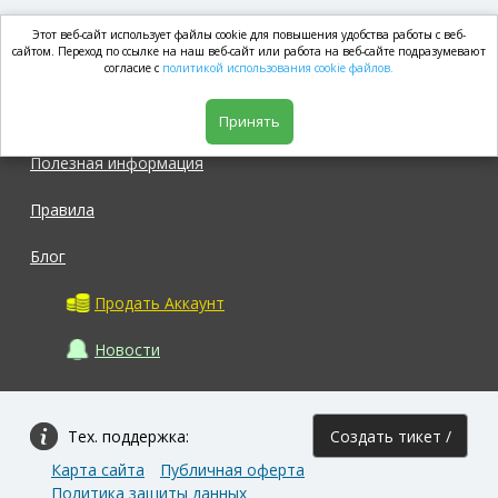
Этот веб-сайт использует файлы cookie для повышения удобства работы с веб-
market.com
сайтом. Переход по ссылке на наш веб-сайт или работа на веб-сайте подразумевают
согласие с
политикой использования cookie файлов.
Магазин
Принять
Полезная информация
Правила
Блог
Продать Аккаунт
Новости
Тех. поддержка:
Создать тикет /
Карта сайта
Публичная оферта
Задать вопрос
Политика защиты данных