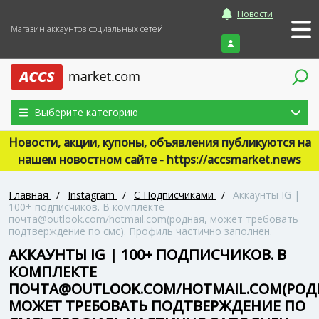
Новости
Магазин аккаунтов социальных сетей
Войти
Выберите категорию
Новости, акции, купоны, объявления публикуются на
нашем новостном сайте - https://accsmarket.news
Главная
/
Instagram
/
С Подписчиками
/
Аккаунты IG |
100+ подписчиков. В комплекте
почта@outlook.com/hotmail.com(родная, может требовать
подтверждение по смс). Профиль частично заполнен.
АККАУНТЫ IG | 100+ ПОДПИСЧИКОВ. В
КОМПЛЕКТЕ
ПОЧТА@OUTLOOK.COM/HOTMAIL.COM(РОД
МОЖЕТ ТРЕБОВАТЬ ПОДТВЕРЖДЕНИЕ ПО