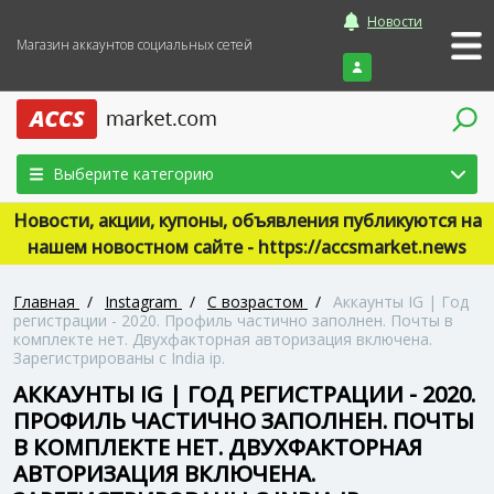
Новости
Магазин аккаунтов социальных сетей
Войти
Выберите категорию
Новости, акции, купоны, объявления публикуются на
нашем новостном сайте - https://accsmarket.news
Главная
/
Instagram
/
С возрастом
/
Аккаунты IG | Год
регистрации - 2020. Профиль частично заполнен. Почты в
комплекте нет. Двухфакторная авторизация включена.
Зарегистрированы с India ip.
АККАУНТЫ IG | ГОД РЕГИСТРАЦИИ - 2020.
ПРОФИЛЬ ЧАСТИЧНО ЗАПОЛНЕН. ПОЧТЫ
В КОМПЛЕКТЕ НЕТ. ДВУХФАКТОРНАЯ
АВТОРИЗАЦИЯ ВКЛЮЧЕНА.