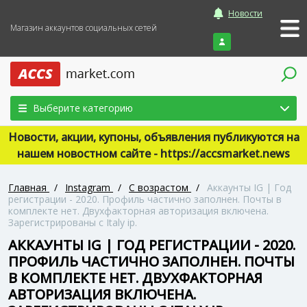
Новости
Магазин аккаунтов социальных сетей
Войти
Выберите категорию
Новости, акции, купоны, объявления публикуются на
нашем новостном сайте - https://accsmarket.news
Главная
/
Instagram
/
С возрастом
/
Аккаунты IG | Год
регистрации - 2020. Профиль частично заполнен. Почты в
комплекте нет. Двухфакторная авторизация включена.
Зарегистрированы с Italy ip.
АККАУНТЫ IG | ГОД РЕГИСТРАЦИИ - 2020.
ПРОФИЛЬ ЧАСТИЧНО ЗАПОЛНЕН. ПОЧТЫ
В КОМПЛЕКТЕ НЕТ. ДВУХФАКТОРНАЯ
АВТОРИЗАЦИЯ ВКЛЮЧЕНА.