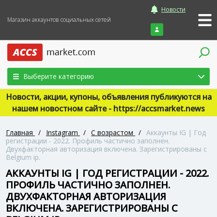
Новости
Магазин аккаунтов социальных сетей
Войти
Выберите категорию
Новости, акции, купоны, объявления публикуются на
нашем новостном сайте - https://accsmarket.news
Главная
/
Instagram
/
С возрастом
/
Аккаунты IG | Год
регистрации - 2022. Профиль частично заполнен.
Двухфакторная авторизация включена. Зарегистрированы с
Belgium ip.
АККАУНТЫ IG | ГОД РЕГИСТРАЦИИ - 2022.
ПРОФИЛЬ ЧАСТИЧНО ЗАПОЛНЕН.
ДВУХФАКТОРНАЯ АВТОРИЗАЦИЯ
ВКЛЮЧЕНА. ЗАРЕГИСТРИРОВАНЫ С