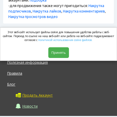
аккаунтами:
подборка
-для продвижения также могут пригодиться:
Накрутка
подписчиков
,
Накрутка лайков
,
Накрутка комментариев
,
Накрутка просмотров видео
Этот веб-сайт использует файлы cookie для повышения удобства работы с веб-
market.com
сайтом. Переход по ссылке на наш веб-сайт или работа на веб-сайте подразумевают
согласие с
политикой использования cookie файлов.
Магазин
Принять
Полезная информация
Правила
Блог
Продать Аккаунт
Новости