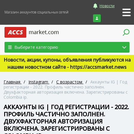
Новости
Магазин аккаунтов социальных сетей
Войти
Выберите категорию
Новости, акции, купоны, объявления публикуются на
нашем новостном сайте - https://accsmarket.news
Главная
/
Instagram
/
С возрастом
/
Аккаунты IG | Год
регистрации - 2022. Профиль частично заполнен.
Двухфакторная авторизация включена. Зарегистрированы с
Colombia ip.
АККАУНТЫ IG | ГОД РЕГИСТРАЦИИ - 2022.
ПРОФИЛЬ ЧАСТИЧНО ЗАПОЛНЕН.
ДВУХФАКТОРНАЯ АВТОРИЗАЦИЯ
ВКЛЮЧЕНА. ЗАРЕГИСТРИРОВАНЫ С