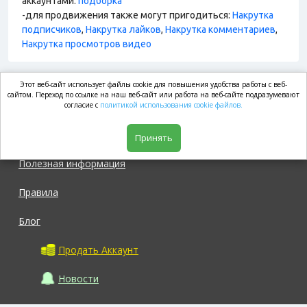
аккаунтами:
подборка
-для продвижения также могут пригодиться:
Накрутка
подписчиков
,
Накрутка лайков
,
Накрутка комментариев
,
Накрутка просмотров видео
Этот веб-сайт использует файлы cookie для повышения удобства работы с веб-
market.com
сайтом. Переход по ссылке на наш веб-сайт или работа на веб-сайте подразумевают
согласие с
политикой использования cookie файлов.
Магазин
Принять
Полезная информация
Правила
Блог
Продать Аккаунт
Новости