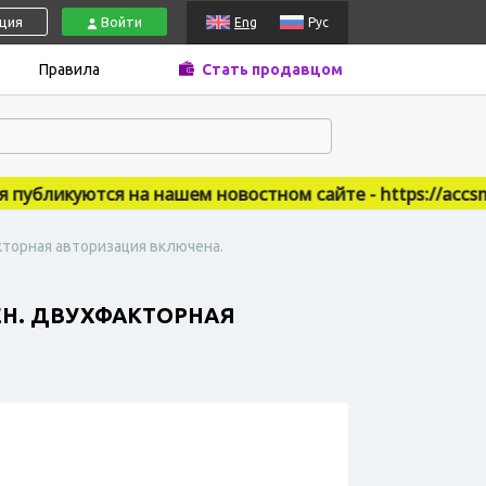
ация
Войти
Eng
Рус
Правила
Стать продавцом
бликуются на нашем новостном сайте - https://accsmark
акторная авторизация включена.
НЕН. ДВУХФАКТОРНАЯ