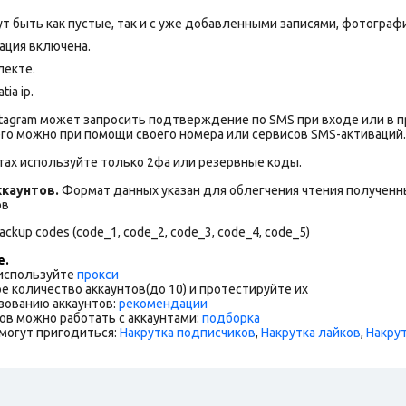
т быть как пустые, так и с уже добавленными записями, фотограф
ация включена.
лекте.
ia ip.
stagram может запросить подтверждение по SMS при входе или в 
го можно при помощи своего номера или сервисов SMS-активаций.
тах используйте только 2фа или резервные коды.
каунтов.
Формат данных указан для облегчения чтения полученны
ов
ckup codes (code_1, code_2, code_3, code_4, code_5)
е.
 используйте
прокси
е количество аккаунтов(до 10) и протестируйте их
зованию аккаунтов:
рекомендации
ов можно работать с аккаунтами:
подборка
могут пригодиться:
Накрутка подписчиков
,
Накрутка лайков
,
Накру