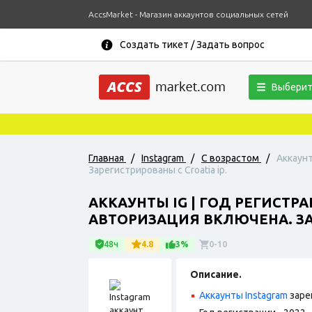
AccsMarket - Магазин аккаунтов социальных сетей
Создать тикет / Задать вопрос
Выберит
Главная
/
Instagram
/
С возрастом
/
Аккаунт
Зарегистрированы с Croatia ip.
АККАУНТЫ IG | ГОД РЕГИСТР
АВТОРИЗАЦИЯ ВКЛЮЧЕНА. ЗАР
48ч
4.8
3%
0-10
Описание.
Аккаунты Instagram
заре