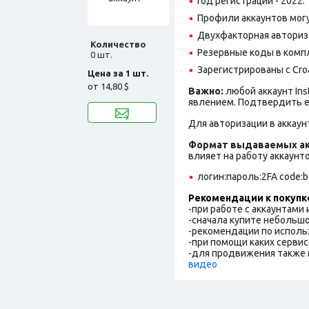
Год регистрации - 2022.
Профили аккаунтов могу
Двухфакторная авториз
Количество
Резервные коды в комп
0 шт.
Зарегистрированы с Croat
Цена за 1 шт.
от
14,80 $
Важно:
любой аккаунт In
явлением. Подтвердить е
Для авторизации в аккаун
Формат выдаваемых ак
влияет на работу аккаунт
логин:пароль:2FA code:ba
Рекомендации к покупк
-при работе с аккаунтами
-сначала купите небольшо
-рекомендации по исполь
-при помощи каких сервис
-для продвижения также 
видео