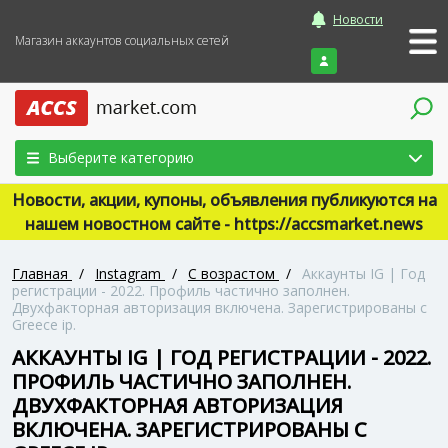
Новости
Магазин аккаунтов социальных сетей
Войти
Выберите категорию
Новости, акции, купоны, объявления публикуются на
нашем новостном сайте - https://accsmarket.news
Главная
/
Instagram
/
С возрастом
/
Аккаунты IG | Год
регистрации - 2022. Профиль частично заполнен.
Двухфакторная авторизация включена. Зарегистрированы с
Greece ip.
АККАУНТЫ IG | ГОД РЕГИСТРАЦИИ - 2022.
ПРОФИЛЬ ЧАСТИЧНО ЗАПОЛНЕН.
ДВУХФАКТОРНАЯ АВТОРИЗАЦИЯ
ВКЛЮЧЕНА. ЗАРЕГИСТРИРОВАНЫ С