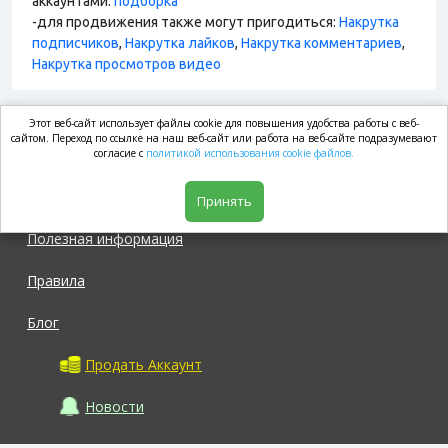
аккаунтами:
подборка
-для продвижения также могут пригодиться:
Накрутка
подписчиков
,
Накрутка лайков
,
Накрутка комментариев
,
Накрутка просмотров видео
Этот веб-сайт использует файлы cookie для повышения удобства работы с веб-
market.com
сайтом. Переход по ссылке на наш веб-сайт или работа на веб-сайте подразумевают
согласие с
политикой использования cookie файлов.
Магазин
Принять
Полезная информация
Правила
Блог
Продать Аккаунт
Новости