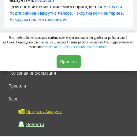
аккаунтами:
подборка
-для продвижения также могут пригодиться:
Накрутка
подписчиков
,
Накрутка лайков
,
Накрутка комментариев
,
Накрутка просмотров видео
Этот веб-сайт использует файлы cookie для повышения удобства работы с веб-
market.com
сайтом. Переход по ссылке на наш веб-сайт или работа на веб-сайте подразумевают
согласие с
политикой использования cookie файлов.
Магазин
Принять
Полезная информация
Правила
Блог
Продать Аккаунт
Новости