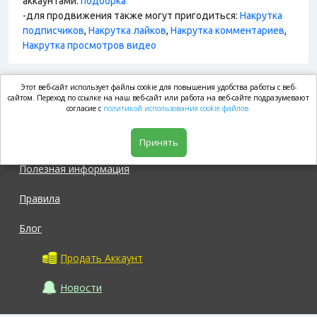
аккаунтами:
подборка
-для продвижения также могут пригодиться:
Накрутка
подписчиков
,
Накрутка лайков
,
Накрутка комментариев
,
Накрутка просмотров видео
Этот веб-сайт использует файлы cookie для повышения удобства работы с веб-
market.com
сайтом. Переход по ссылке на наш веб-сайт или работа на веб-сайте подразумевают
согласие с
политикой использования cookie файлов.
Магазин
Принять
Полезная информация
Правила
Блог
Продать Аккаунт
Новости