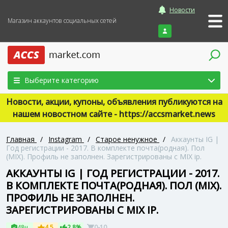
Новости
Магазин аккаунтов социальных сетей
Войти
Выберите категорию
Новости, акции, купоны, объявления публикуются на
нашем новостном сайте - https://accsmarket.news
Главная
/
Instagram
/
Старое ненужное
/
Аккаунты IG |
Год регистрации - 2017. В комплекте почта(родная). Пол
(MIX). Профиль не заполнен. Зарегистрированы с MIX ip.
АККАУНТЫ IG | ГОД РЕГИСТРАЦИИ - 2017.
В КОМПЛЕКТЕ ПОЧТА(РОДНАЯ). ПОЛ (MIX).
ПРОФИЛЬ НЕ ЗАПОЛНЕН.
ЗАРЕГИСТРИРОВАНЫ С MIX IP.
48ч
4.5
2.8%
0-10