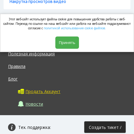
Накрутка просмотров видео
Этот веб-сайт использует файлы cookie для повышения удобства работы с веб-
market.com
сайтом. Переход по ссылке на наш веб-сайт или работа на веб-сайте подразумевают
согласие с
политикой использования cookie файлов.
Магазин
Принять
Полезная информация
Правила
Блог
Продать Аккаунт
Новости
Тех. поддержка:
Создать тикет /