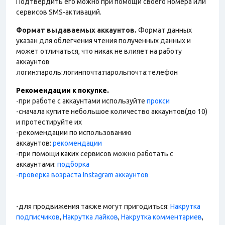
Подтвердить его можно при помощи своего номера или
сервисов SMS-активаций.
Формат выдаваемых аккаунтов.
Формат данных
указан для облегчения чтения полученных данных и
может отличаться, что никак не влияет на работу
аккаунтов
логин:пароль:логинпочта:парольпочта:телефон
Рекомендации к покупке.
-при работе с аккаунтами используйте
прокси
-сначала купите небольшое количество аккаунтов(до 10)
и протестируйте их
-рекомендации по использованию
аккаунтов:
рекомендации
-при помощи каких сервисов можно работать с
аккаунтами:
подборка
-
проверка возраста Instagram аккаунтов
-для продвижения также могут пригодиться:
Накрутка
подписчиков
,
Накрутка лайков
,
Накрутка комментариев
,