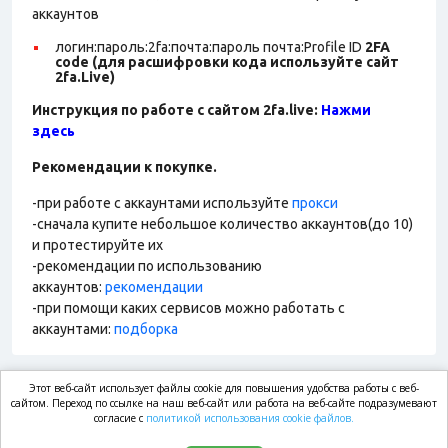
аккаунтов
логин:пароль:2fa:почта:пароль почта:Profile ID
2FA
code (для расшифровки кода используйте сайт
2fa.Live)
Инструкция по работе с сайтом 2fa.live:
Нажми
здесь
Рекомендации к покупке.
-при работе с аккаунтами используйте
прокси
-сначала купите небольшое количество аккаунтов(до 10)
и протестируйте их
-рекомендации по использованию
аккаунтов:
рекомендации
-при помощи каких сервисов можно работать с
аккаунтами:
подборка
Этот веб-сайт использует файлы cookie для повышения удобства работы с веб-
market.com
сайтом. Переход по ссылке на наш веб-сайт или работа на веб-сайте подразумевают
согласие с
политикой использования cookie файлов.