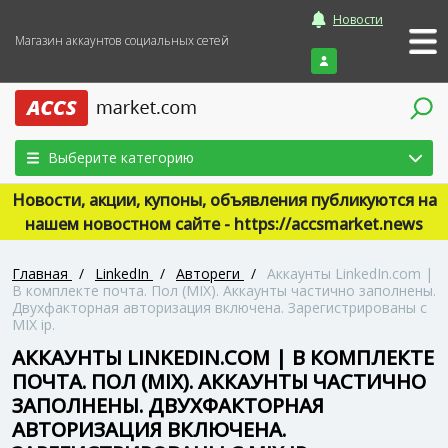
Новости
Магазин аккаунтов социальных сетей
Войти
Выберите категорию
Новости, акции, купоны, объявления публикуются на
нашем новостном сайте - https://accsmarket.news
Главная
/
LinkedIn
/
Автореги
/
Аккаунты LinkedIn.com |
В комплекте почта. Пол (MIX). Аккаунты частично заполнены.
Двухфакторная авторизация включена. Зарегистрированы с
MIX ip.
АККАУНТЫ LINKEDIN.COM | В КОМПЛЕКТЕ
ПОЧТА. ПОЛ (MIX). АККАУНТЫ ЧАСТИЧНО
ЗАПОЛНЕНЫ. ДВУХФАКТОРНАЯ
АВТОРИЗАЦИЯ ВКЛЮЧЕНА.