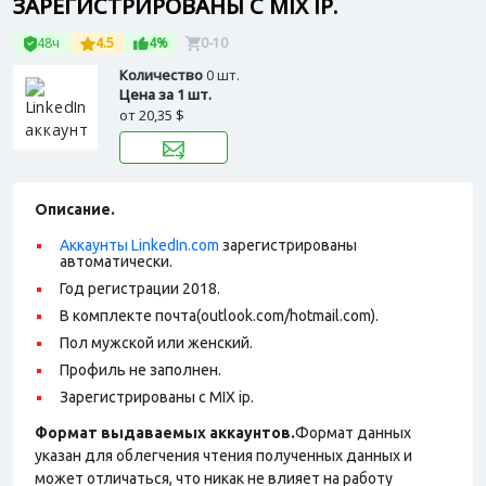
ЗАРЕГИСТРИРОВАНЫ С MIX IP.
48ч
4.5
4%
0-10
Количество
0 шт.
Цена за 1 шт.
от
20,35 $
Описание.
Аккаунты LinkedIn.com
зарегистрированы
автоматически.
Год регистрации 2018.
В комплекте почта(outlook.com/hotmail.com).
Пол мужской или женский.
Профиль не заполнен.
Зарегистрированы с MIX ip.
Формат выдаваемых аккаунтов.
Формат данных
указан для облегчения чтения полученных данных и
может отличаться, что никак не влияет на работу