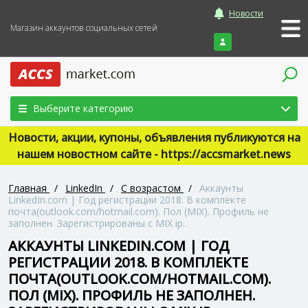
Новости
Магазин аккаунтов социальных сетей
Войти
Выберите категорию
Новости, акции, купоны, объявления публикуются на
нашем новостном сайте - https://accsmarket.news
Главная
/
LinkedIn
/
С возрастом
/
Аккаунты
LinkedIn.com | Год регистрации 2018. В комплекте
почта(outlook.com/hotmail.com). Пол (MIX). Профиль не
заполнен. Зарегистрированы с MIX ip.
АККАУНТЫ LINKEDIN.COM | ГОД
РЕГИСТРАЦИИ 2018. В КОМПЛЕКТЕ
ПОЧТА(OUTLOOK.COM/HOTMAIL.COM).
ПОЛ (MIX). ПРОФИЛЬ НЕ ЗАПОЛНЕН.