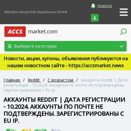
Новости
Магазин аккаунтов социальных сетей
Войти
Выберите категорию
Новости, акции, купоны, объявления публикуются на
нашем новостном сайте - https://accsmarket.news
Главная
/
Reddit
/
С возрастом
/
Аккаунты Reddit | Дата
регистрации - 10.2024. Аккаунты по почте не подтверждены.
Зарегистрированы с EU ip.
АККАУНТЫ REDDIT | ДАТА РЕГИСТРАЦИИ
- 10.2024. АККАУНТЫ ПО ПОЧТЕ НЕ
ПОДТВЕРЖДЕНЫ. ЗАРЕГИСТРИРОВАНЫ С
EU IP.
48ч
4.9
0.5%
10+