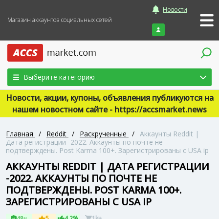
Новости
Магазин аккаунтов социальных сетей
Войти
Выберите категорию
Новости, акции, купоны, объявления публикуются на
нашем новостном сайте - https://accsmarket.news
Главная
/
Reddit
/
Раскрученные
/
Аккаунты Reddit |
Дата регистрации -2022. Аккаунты по почте не
подтверждены. Post Karma 100+. Зарегистрированы с USA ip
АККАУНТЫ REDDIT | ДАТА РЕГИСТРАЦИИ
-2022. АККАУНТЫ ПО ПОЧТЕ НЕ
ПОДТВЕРЖДЕНЫ. POST KARMA 100+.
ЗАРЕГИСТРИРОВАНЫ С USA IP
48ч
5
4.2%
1k+