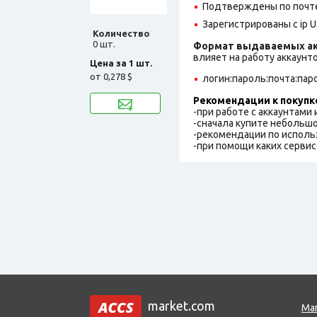
Подтверждены по почте
Зарегистрированы с ip U
Количество
0 шт.
Формат выдаваемых ак
влияет на работу аккаунт
Цена за 1 шт.
от
0,278 $
логин:пароль:почта:пар
Рекомендации к покупк
-при работе с аккаунтами
-сначала купите небольшо
-рекомендации по исполь
-при помощи каких сервис
market.com
Ма