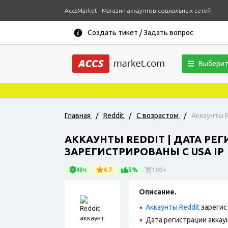
AccsMarket - Магазин аккаунтов социальных сетей
Создать тикет / Задать вопрос
Выберит
Главная
/
Reddit
/
С возрастом
/
Аккаунты R
АККАУНТЫ REDDIT | ДАТА РЕ
ЗАРЕГИСТРИРОВАНЫ С USA IP
48ч
4.7
5%
100+
Описание.
Аккаунты Reddit
зарегис
Дата регистрации аккаун