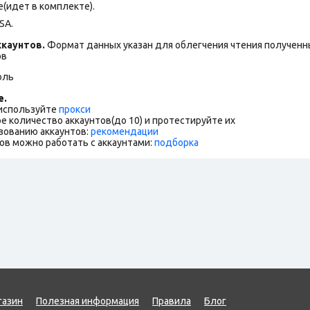
(идет в комплекте).
SA.
каунтов.
Формат данных указан для облегчения чтения полученны
ов
оль
е.
 используйте
прокси
е количество аккаунтов(до 10) и протестируйте их
зованию аккаунтов:
рекомендации
ов можно работать с аккаунтами:
подборка
газин
Полезная информация
Правила
Блог