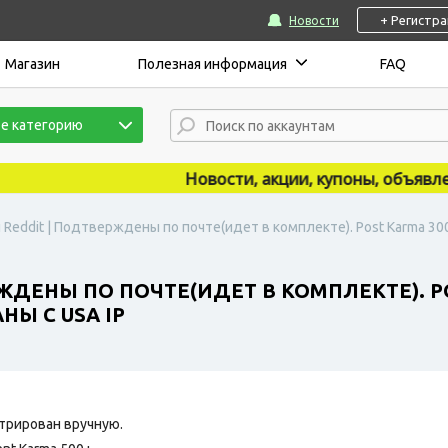
+ Регистр
Новости
Магазин
Полезная информация
FAQ
е категорию
Новости, акции, купоны, объявления
 Reddit | Подтверждены по почте(идет в комплекте). Post Karma 30
ЖДЕНЫ ПО ПОЧТЕ(ИДЕТ В КОМПЛЕКТЕ). P
НЫ С USA IP
трирован вручную.