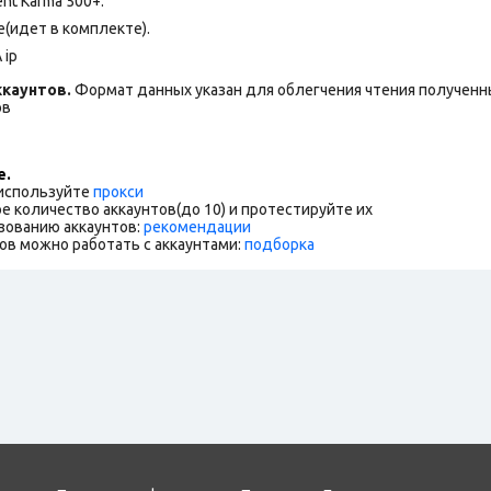
nt Karma 500+.
(идет в комплекте).
 ip
каунтов.
Формат данных указан для облегчения чтения полученны
ов
е.
 используйте
прокси
е количество аккаунтов(до 10) и протестируйте их
зованию аккаунтов:
рекомендации
ов можно работать с аккаунтами:
подборка