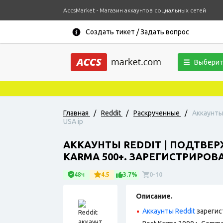
AccsMarket - Магазин аккаунтов социальных сетей
Создать тикет / Задать вопрос
Выберит
Главная
/
Reddit
/
Раскрученные
/
Аккаунты
USA ip
АККАУНТЫ REDDIT | ПОДТВЕР
KARMA 500+. ЗАРЕГИСТРИРОВА
48ч
4.5
3.7%
0-10
Описание.
Аккаунты Reddit
зарегис