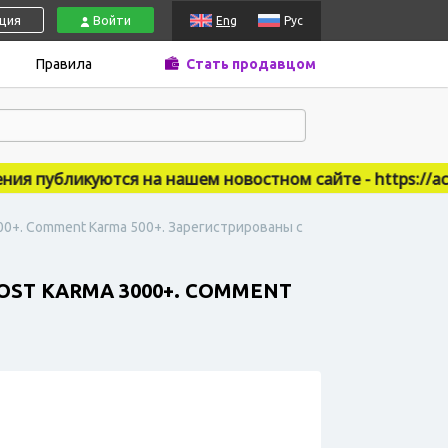
ация
Войти
Eng
Рус
Правила
Стать продавцом
 публикуются на нашем новостном сайте - https://accs
00+. Comment Karma 500+. Зарегистрированы с
OST KARMA 3000+. COMMENT