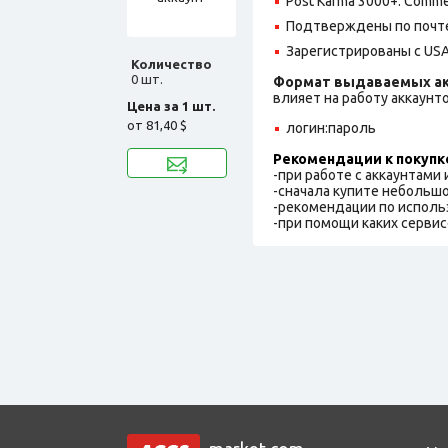
Post Karma 3000+. Comme
Подтверждены по почте
Зарегистрированы с USA
Количество
0 шт.
Формат выдаваемых ак
влияет на работу аккаунт
Цена за 1 шт.
от
81,40 $
логин:пароль
Рекомендации к покупк
-при работе с аккаунтами
-сначала купите небольшо
-рекомендации по исполь
-при помощи каких сервис