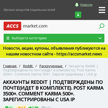
Новости
Магазин аккаунтов социальных сетей
Войти
Выберите категорию
Новости, акции, купоны, объявления публикуются на
нашем новостном сайте - https://accsmarket.news
Главная
/
Reddit
/
Раскрученные
/
Аккаунты Reddit |
Подтверждены по почте(идет в комплекте). Post Karma
3500+. Comment Karma 500+. Зарегистрированы с USA ip
АККАУНТЫ REDDIT | ПОДТВЕРЖДЕНЫ ПО
ПОЧТЕ(ИДЕТ В КОМПЛЕКТЕ). POST KARMA
3500+. COMMENT KARMA 500+.
ЗАРЕГИСТРИРОВАНЫ С USA IP
48ч
4.8
3.9%
0-10