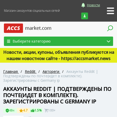
Новости
Магазин аккаунтов социальных сетей
Войти
Выберите категорию
Новости, акции, купоны, объявления публикуются на
нашем новостном сайте - https://accsmarket.news
Главная
/
Reddit
/
Автореги
/
Аккаунты Reddit |
Подтверждены по почте(идет в комплекте).
Зарегистрированы с Germany ip
АККАУНТЫ REDDIT | ПОДТВЕРЖДЕНЫ ПО
ПОЧТЕ(ИДЕТ В КОМПЛЕКТЕ).
ЗАРЕГИСТРИРОВАНЫ С GERMANY IP
48ч
4.7
1.5%
100+