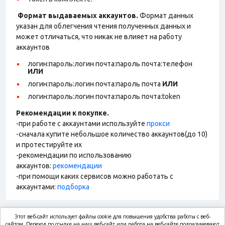
Формат выдаваемых аккаунтов.
Формат данных
указан для облегчения чтения полученных данных и
может отличаться, что никак не влияет на работу
аккаунтов
логин:пароль:логин почта:пароль почта:телефон
ИЛИ
логин:пароль:логин почта:пароль почта
ИЛИ
логин:пароль:логин почта:пароль почта:token
Рекомендации к покупке.
-при работе с аккаунтами используйте
прокси
-сначала купите небольшое количество аккаунтов(до 10)
и протестируйте их
-рекомендации по использованию
аккаунтов:
рекомендации
-при помощи каких сервисов можно работать с
аккаунтами:
подборка
Этот веб-сайт использует файлы cookie для повышения удобства работы с веб-
сайтом. Переход по ссылке на наш веб-сайт или работа на веб-сайте подразумевают