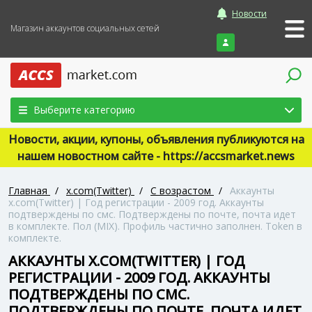
Новости
Магазин аккаунтов социальных сетей
Войти
Выберите категорию
Новости, акции, купоны, объявления публикуются на
нашем новостном сайте - https://accsmarket.news
Главная
/
x.com(Twitter)
/
С возрастом
/
Аккаунты
x.com(Twitter) | Год регистрации - 2009 год. Аккаунты
подтверждены по смс. Подтверждены по почте, почта идет
в комплекте. Пол (MIX). Профиль частично заполнен. Token в
комплекте.
АККАУНТЫ X.COM(TWITTER) | ГОД
РЕГИСТРАЦИИ - 2009 ГОД. АККАУНТЫ
ПОДТВЕРЖДЕНЫ ПО СМС.
ПОДТВЕРЖДЕНЫ ПО ПОЧТЕ, ПОЧТА ИДЕТ