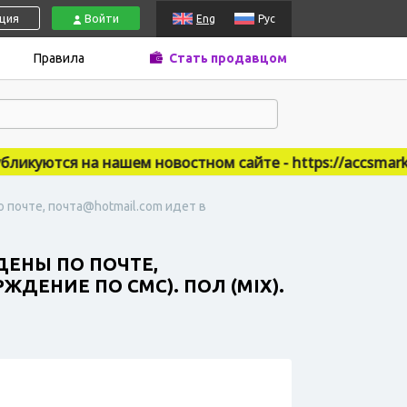
ация
Войти
Eng
Рус
Правила
Стать продавцом
куются на нашем новостном сайте - https://accsmarket.
о почте, почта@hotmail.com идет в
ЖДЕНЫ ПО ПОЧТЕ,
ДЕНИЕ ПО СМС). ПОЛ (MIX).