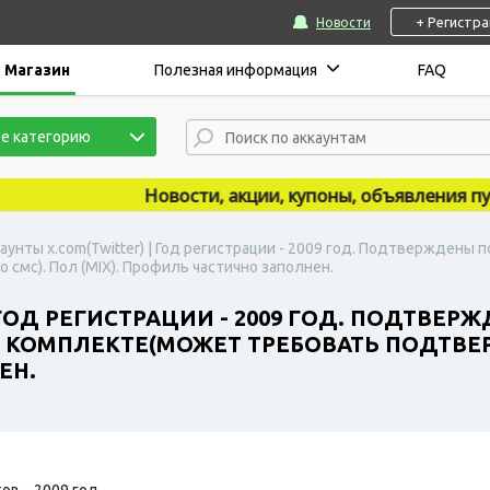
+ Регистр
Новости
Магазин
Полезная информация
FAQ
е категорию
Новости, акции, купоны, объявления публи
аунты x.com(Twitter) | Год регистрации - 2009 год. Подтверждены п
мс). Пол (MIX). Профиль частично заполнен.
 ГОД РЕГИСТРАЦИИ - 2009 ГОД. ПОДТВЕР
 КОМПЛЕКТЕ(МОЖЕТ ТРЕБОВАТЬ ПОДТВЕРЖ
ЕН.
ов – 2009 год.