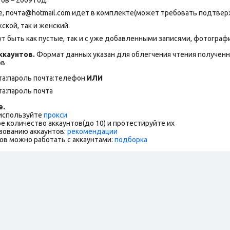
, почта@hotmail.com идет в комплекте(может требовать подтверж
ской, так и женский.
т быть как пустые, так и с уже добавленными записями, фотограф
каунтов.
Формат данных указан для облегчения чтения полученны
ов
та:пароль почта:телефон
ИЛИ
та:пароль почта
е.
 используйте
прокси
е количество аккаунтов(до 10) и протестируйте их
зованию аккаунтов:
рекомендации
ов можно работать с аккаунтами:
подборка