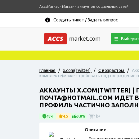
AccsMarket - Магазин аккаунтов социальных сетей
Создать тикет / Задать вопрос
Выберит
Главная
/
x.com(Twitter)
/
С возрастом
/
Акк
комплекте(может требовать подтверждение по с
АККАУНТЫ X.COM(TWITTER) |
ПОЧТА@HOTMAIL.COM ИДЕТ В
ПРОФИЛЬ ЧАСТИЧНО ЗАПОЛН
48ч
4.5
3.8%
1k+
Описание.
Год регистрации аккаунт