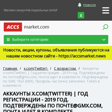
Новости
Магазин аккаунтов социальных сетей
Войти
Выберите категорию
Новости, акции, купоны, объявления публикуются на
нашем новостном сайте - https://accsmarket.news
Главная
/
x.com(Twitter)
/
С возрастом
/
Аккаунты
x.com(Twitter) | Год регистрации - 2019 год. Подтверждены
по почте@gmx.com, почта идет в комплекте. Подтверждены
по SMS. Пол (MIX). Профиль частично заполнен. Token в
комплекте.
АККАУНТЫ X.COM(TWITTER) | ГОД
РЕГИСТРАЦИИ - 2019 ГОД.
ПОДТВЕРЖДЕНЫ ПО ПОЧТЕ@GMX.COM,
ПОЧТА ИДЕТ В КОМПЛЕКТЕ.