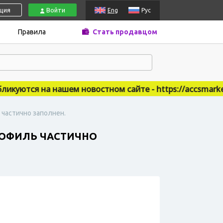
ация
Войти
Eng
Рус
Правила
Стать продавцом
уются на нашем новостном сайте - https://accsmarket.n
 частично заполнен.
ПРОФИЛЬ ЧАСТИЧНО