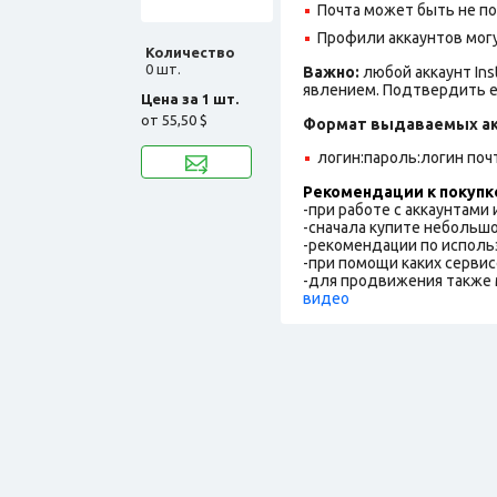
Почта может быть не по
Профили аккаунтов могу
Количество
0 шт.
Важно:
любой аккаунт In
явлением. Подтвердить е
Цена за 1 шт.
от
55,50 $
Формат выдаваемых ак
логин:пароль:логин поч
Рекомендации к покупк
-при работе с аккаунтами
-сначала купите небольшо
-рекомендации по исполь
-при помощи каких сервис
-для продвижения также 
видео