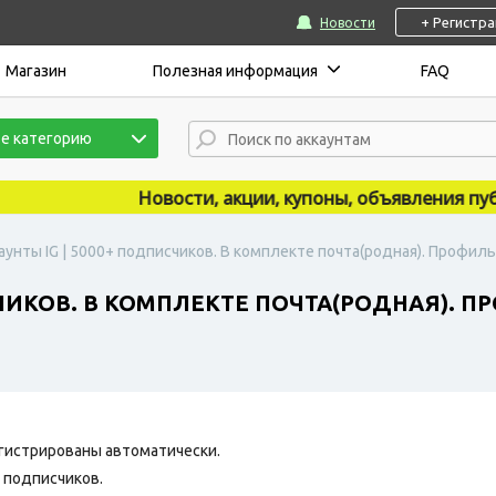
+ Регистр
Новости
Магазин
Полезная информация
FAQ
е категорию
Новости, акции, купоны, объявления публик
аунты IG | 5000+ подписчиков. В комплекте почта(родная). Профиль
СЧИКОВ. В КОМПЛЕКТЕ ПОЧТА(РОДНАЯ). 
гистрированы автоматически.
0 подписчиков.