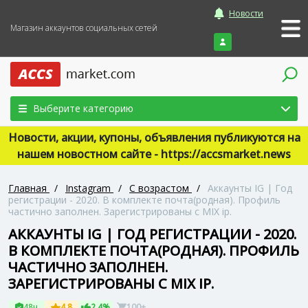
Новости
Магазин аккаунтов социальных сетей
Войти
Выберите категорию
Новости, акции, купоны, объявления публикуются на
нашем новостном сайте - https://accsmarket.news
Главная
/
Instagram
/
С возрастом
/
Аккаунты IG | Год
регистрации - 2020. В комплекте почта(родная). Профиль
частично заполнен. Зарегистрированы с MIX ip.
АККАУНТЫ IG | ГОД РЕГИСТРАЦИИ - 2020.
В КОМПЛЕКТЕ ПОЧТА(РОДНАЯ). ПРОФИЛЬ
ЧАСТИЧНО ЗАПОЛНЕН.
ЗАРЕГИСТРИРОВАНЫ С MIX IP.
48ч
4.8
2.4%
100+