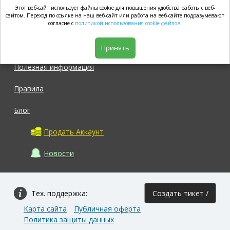
Этот веб-сайт использует файлы cookie для повышения удобства работы с веб-
market.com
сайтом. Переход по ссылке на наш веб-сайт или работа на веб-сайте подразумевают
согласие с
политикой использования cookie файлов.
Магазин
Принять
Полезная информация
Правила
Блог
Продать Аккаунт
Новости
Тех. поддержка:
Создать тикет /
Карта сайта
Публичная оферта
Задать вопрос
Политика защиты данных