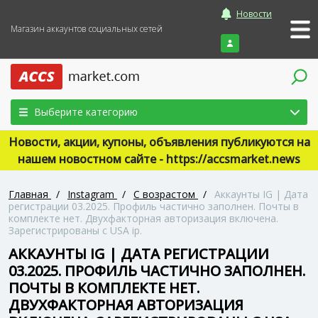
Новости
Магазин аккаунтов социальных сетей
Войти
Выберите категорию
Новости, акции, купоны, объявления публикуются на
нашем новостном сайте - https://accsmarket.news
Главная
/
Instagram
/
С возрастом
/
Аккаунты IG | Дата
регистрации 03.2025. Профиль частично заполнен. Почты в
комплекте нет. Двухфакторная авторизация включена.
Зарегистрированы с USA ip.
АККАУНТЫ IG | ДАТА РЕГИСТРАЦИИ
03.2025. ПРОФИЛЬ ЧАСТИЧНО ЗАПОЛНЕН.
ПОЧТЫ В КОМПЛЕКТЕ НЕТ.
ДВУХФАКТОРНАЯ АВТОРИЗАЦИЯ