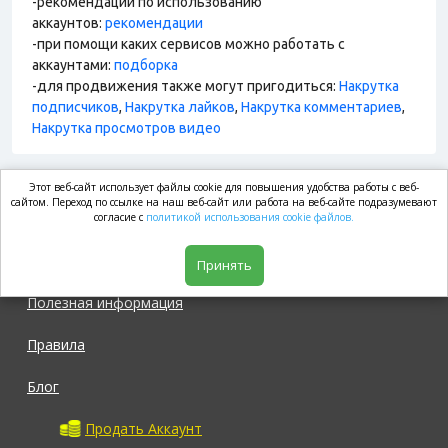
-рекомендации по использованию
аккаунтов:
рекомендации
-при помощи каких сервисов можно работать с
аккаунтами:
подборка
-для продвижения также могут пригодиться:
Накрутка
подписчиков
,
Накрутка лайков
,
Накрутка комментариев
,
Накрутка просмотров видео
Этот веб-сайт использует файлы cookie для повышения удобства работы с веб-
market.com
сайтом. Переход по ссылке на наш веб-сайт или работа на веб-сайте подразумевают
согласие с
политикой использования cookie файлов.
Магазин
Принять
Полезная информация
Правила
Блог
Продать Аккаунт