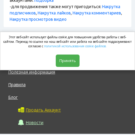
аккаунтами:
подборка
-для продвижения также могут пригодиться:
Накрутка
подписчиков
,
Накрутка лайков
,
Накрутка комментариев
,
Накрутка просмотров видео
Этот веб-сайт использует файлы cookie для повышения удобства работы с веб-
market.com
сайтом. Переход по ссылке на наш веб-сайт или работа на веб-сайте подразумевают
согласие с
политикой использования cookie файлов.
Магазин
Принять
Полезная информация
Правила
Блог
Продать Аккаунт
Новости