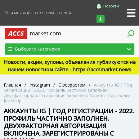
Новости
Магазин аккаунтов социальных сетей
Войти
Выберите категорию
Новости, акции, купоны, объявления публикуются на
нашем новостном сайте - https://accsmarket.news
Главная
/
Instagram
/
С возрастом
/
Аккаунты IG | Год
регистрации - 2022. Профиль частично заполнен.
Двухфакторная авторизация включена. Зарегистрированы с
Jordan ip.
АККАУНТЫ IG | ГОД РЕГИСТРАЦИИ - 2022.
ПРОФИЛЬ ЧАСТИЧНО ЗАПОЛНЕН.
ДВУХФАКТОРНАЯ АВТОРИЗАЦИЯ
ВКЛЮЧЕНА. ЗАРЕГИСТРИРОВАНЫ С