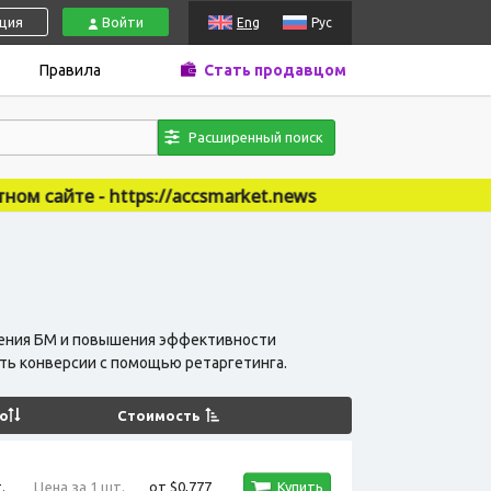
ация
Войти
Eng
Рус
Правила
Стать продавцом
Расширенный поиск
://accsmarket.news
вления БМ и повышения эффективности
ть конверсии с помощью ретаргетинга.
о
Стоимость
.
Цена за 1 шт.
от $0,777
Купить