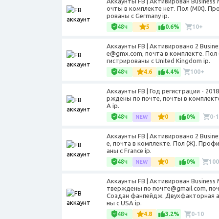
Аккаунты FB | Активирован Business
очты в комплекте нет. Пол (MIX). П
рованы с Germany ip.
48ч
5
0.6%
10+
Аккаунты FB | Активировано 2 Busi
е@gmx.com, почта в комплекте. Пол 
гистрированы с United Kingdom ip.
48ч
4.6
4.4%
100+
Аккаунты FB | Год регистрации - 20
рждены по почте, почты в комплекте 
A ip.
48ч
0
0%
0-
Аккаунты FB | Активировано 2 Busi
е, почта в комплекте. Пол (Ж). Проф
аны с France ip.
48ч
0
0%
10
Аккаунты FB | Активирован Business
тверждены по почте@gmail.com, почт
Создан фанпейдж. Двухфакторная ав
ны с USA ip.
48ч
4.8
3.2%
0-10