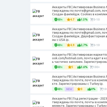
Аккаунты FB | Активирован Business
тверждены по почте@gmail.com, почт
Создан фанпейдж. Cookies в комплек
48ч
4.7
1.5%
0-10
Аккаунты FB | Активирован Business
тверждены по почте@gmail.com, почт
Создан фанпейдж. Двухфакторная ав
ны с USA ip.
48ч
4.9
2.7%
0-10
Аккаунты FB | Активирован маркетп
ook.com/hotmail.com, почта идет в 
ь частично заполнен. Зарегистрирова
48ч
5
3.6%
100+
Аккаунты FB | Активирован Business
тверждены по почте, почта в компле
кте. Зарегистрированы с Turkey ip.
48ч
0
0%
10
Аккаунты FB | Год регистрации - 202
тверждены по почте, почты в комплек
мплекте. Зарегистрированы с Turkey 