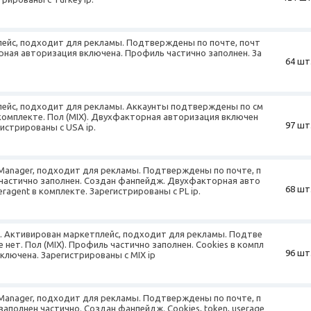
лейс, подходит для рекламы. Подтверждены по почте, почт
орная авторизация включена. Профиль частично заполнен. За
64 шт
лейс, подходит для рекламы. Аккаунты подтверждены по см
 комплекте. Пол (MIX). Двухфакторная авторизация включен
97 шт
гистрированы с USA ip.
 Manager, подходит для рекламы. Подтверждены по почте, п
ь частично заполнен. Создан фанпейдж. Двухфакторная авто
68 шт
eragent в комплекте. Зарегистрированы с PL ip.
25. Активирован маркетплейс, подходит для рекламы. Подтве
нет. Пол (MIX). Профиль частично заполнен. Cookies в компл
96 шт
ключена. Зарегистрированы с MIX ip
 Manager, подходит для рекламы. Подтверждены по почте, п
заполнен частично. Создан фанпейдж. Cookies, token, userage