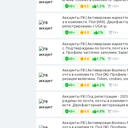
48ч
4.5
1.3%
100+
Аккаунты FB | Активирован маркетп
а в комплекте. Пол (MIX). Двухфакт
регистрированы с USA ip.
48ч
4.9
2%
1k+
Аккаунты FB | Активирован маркетп
с. Подтверждены по почте, почта в
а. Профиль частично заполнен. Заре
48ч
4.6
1.7%
100+
Аккаунты FB | Активирован Business
очта в комплекте. Пол (Ж). Профил
ризация включена. Token, cookies, us
48ч
4.8
4.2%
10+
Аккаунты FB | Год регистрации - 20
рждены по почте, почты в комплекте 
екте. Двухфакторная авторизация в
48ч
4.6
4.8%
100+
Аккаунты FB | Активирован Business
очта в комплекте. Пол (Ж). Профиль 