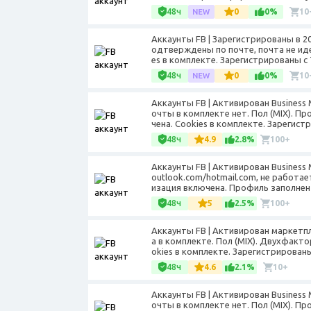
48ч
0
0%
10
Аккаунты FB | Зарегистрированы в 2
одтверждены по почте, почта не иде
es в комплекте. Зарегистрированы с T
48ч
0
0%
10
Аккаунты FB | Активирован Business
очты в комплекте нет. Пол (MIX). 
чена. Cookies в комплекте. Зарегистр
48ч
4.9
2.8%
100+
Аккаунты FB | Активирован Busines
outlook.com/hotmail.com, не работае
изация включена. Профиль заполнен 
48ч
5
2.5%
100+
Аккаунты FB | Активирован маркетп
а в комплекте. Пол (MIX). Двухфакт
okies в комплекте. Зарегистрированы 
48ч
4.6
2.1%
10+
Аккаунты FB | Активирован Business
очты в комплекте нет. Пол (MIX). П