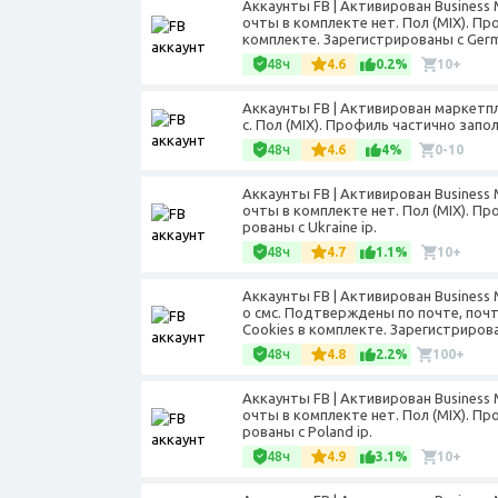
Аккаунты FB | Активирован Business
очты в комплекте нет. Пол (MIX). Пр
комплекте. Зарегистрированы с Germ
48ч
4.6
0.2%
10+
Аккаунты FB | Активирован маркетп
с. Пол (MIX). Профиль частично запо
48ч
4.6
4%
0-10
Аккаунты FB | Активирован Business
очты в комплекте нет. Пол (MIX). П
рованы с Ukraine ip.
48ч
4.7
1.1%
10+
Аккаунты FB | Активирован Busines
о смс. Подтверждены по почте, почт
Cookies в комплекте. Зарегистрирова
48ч
4.8
2.2%
100+
Аккаунты FB | Активирован Business
очты в комплекте нет. Пол (MIX). П
рованы с Poland ip.
48ч
4.9
3.1%
10+