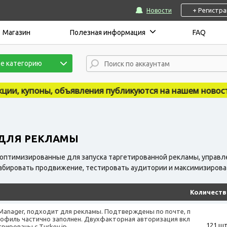
+ Регистр
Новости
Магазин
Полезная информация
FAQ
е категорию
ъявления публикуются на нашем новостном сайте - https
 ДЛЯ РЕКЛАМЫ
, оптимизированные для запуска таргетированной рекламы, упра
абировать продвижение, тестировать аудитории и максимизирова
Количеств
 Manager, подходит для рекламы. Подтверждены по почте, п
Профиль частично заполнен. Двухфакторная авторизация вкл
121 шт
трированы с Turkey ip.