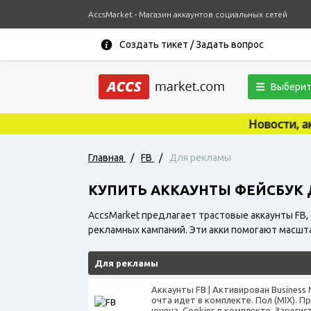
AccsMarket - Магазин аккаунтов социальных сетей
Создать тикет / Задать вопрос
Выберит
Новости, акции, купоны, об
Главная
/
FB
/
Для рекламы
КУПИТЬ АККАУНТЫ ФЕЙСБУК
AccsMarket предлагает трастовые аккаунты FB
рекламных кампаний. Эти акки помогают масшт
Для рекламы
Аккаунты FB | Активирован Business
очта идет в комплекте. Пол (MIX). 
ючена. Cookies в комплекте. Зарегис